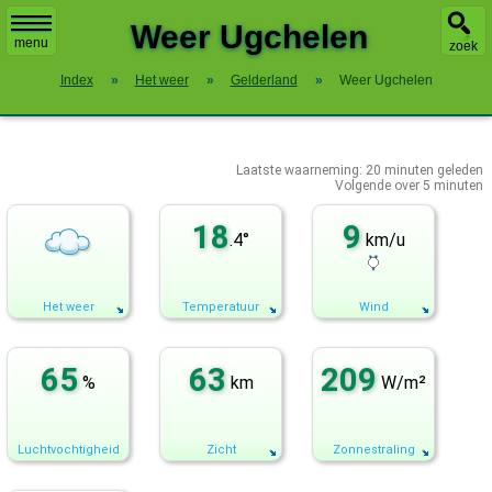
X
Weer Ugchelen
menu
zoek
Index
»
Het weer
»
Gelderland
»
Weer Ugchelen
Laatste waarneming:
20
minuten geleden
Volgende over
5 minuten
18
9
.4°
km/u
Het weer
Temperatuur
Wind
65
63
209
%
km
W/m²
Luchtvochtigheid
Zicht
Zonnestraling