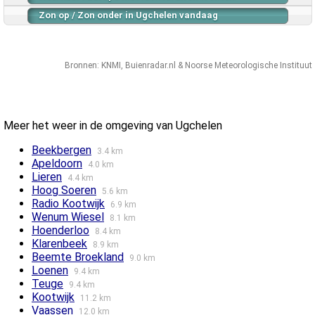
Zon op / Zon onder in Ugchelen vandaag
Bronnen:
KNMI
,
Buienradar.nl
&
Noorse Meteorologische Instituut
Meer het weer in de omgeving van Ugchelen
Beekbergen
3.4 km
Apeldoorn
4.0 km
Lieren
4.4 km
Hoog Soeren
5.6 km
Radio Kootwijk
6.9 km
Wenum Wiesel
8.1 km
Hoenderloo
8.4 km
Klarenbeek
8.9 km
Beemte Broekland
9.0 km
Loenen
9.4 km
Teuge
9.4 km
Kootwijk
11.2 km
Vaassen
12.0 km