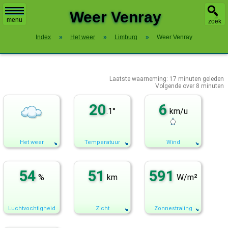
X
Weer Venray
menu
zoek
Index
»
Het weer
»
Limburg
»
Weer Venray
Laatste waarneming:
17
minuten geleden
Volgende over
8 minuten
20
6
.1°
km/u
Het weer
Temperatuur
Wind
54
51
591
%
km
W/m²
Luchtvochtigheid
Zicht
Zonnestraling