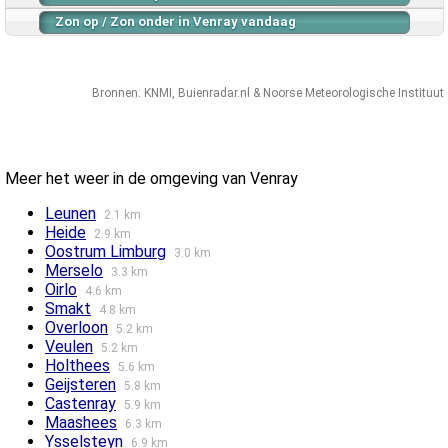
Zon op / Zon onder in Venray vandaag
Bronnen:
KNMI
,
Buienradar.nl
&
Noorse Meteorologische Instituut
Meer het weer in de omgeving van Venray
Leunen
2.1 km
Heide
2.9 km
Oostrum Limburg
3.0 km
Merselo
3.3 km
Oirlo
4.6 km
Smakt
4.8 km
Overloon
5.2 km
Veulen
5.2 km
Holthees
5.6 km
Geijsteren
5.8 km
Castenray
5.9 km
Maashees
6.3 km
Ysselsteyn
6.9 km