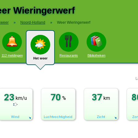
er Wieringerwerf
 weer
»
Noord-Holland
»
Weer Wieringerwerf
112 meldingen
Restaurants
Bibliotheken
Het weer
L
23
70
37
8
km/u
%
km
Wind
Luchtvochtigheid
Zicht
Zon