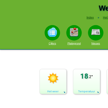
We
Index
»
Het
Cijfers
Plattegrond
Nieuws
18
.2°
Het weer
Temperatuur