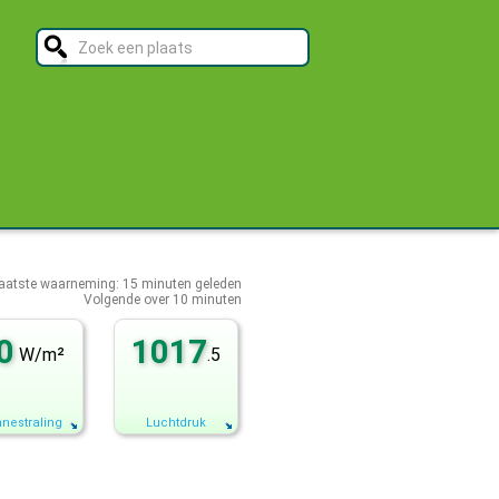
aatste waarneming:
15
minuten geleden
Volgende over
10 minuten
0
1017
W/m²
.5
nestraling
Luchtdruk