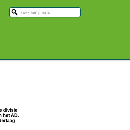
 divisie
n het AD.
derlaag