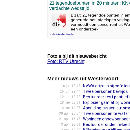
21 tegendoelpunten in 20 minuten: KNV
verdachte wedstrijd
Bizar: 21 tegendoelpunten in am
gebeurde het, afgelopen vrijdag
vermoedt een concurrent uit Wes
een onderzoek.
» de Gelderlander
Foto's bij dit nieuwsbericht
Foto: RTV Utrecht
Meer nieuws uit Westervoort
NVWA grijpt in bij cafetari
16 juli 13:48
Twee personen bevrijd uit
26 juni 22:44
Bestuurder test positief
12 juni 13:32
Explosief gaat af bij won
28 mei 08:01
Aanrijding tussen automob
6 mei 12:27
Twee personen te water 
30 april 20:54
Woningen onbewoonbaar d
21 april 15:47
Bestuurder onder invloed
3 april 23:01