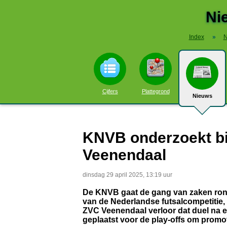
Ni
Index
»
N
Cijfers
Plattegrond
Nieuws
KNVB onderzoekt biz
Veenendaal
dinsdag 29 april 2025, 13:19 uur
De KNVB gaat de gang van zaken rond 
van de Nederlandse futsalcompetitie,
ZVC Veenendaal verloor dat duel na ee
geplaatst voor de play-offs om promot