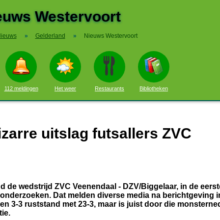
euws Westervoort
ieuws
»
Gelderland
»
Nieuws Westervoort
112 meldingen
Het weer
Restaurants
Bibliotheken
arre uitslag futsallers ZVC
de wedstrijd ZVC Veenendaal - DZV/Biggelaar, in de eerste
 onderzoeken. Dat melden diverse media na berichtgeving i
n 3-3 ruststand met 23-3, maar is juist door die monsterne
ie.