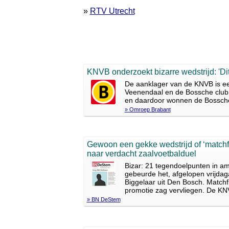
»
RTV Utrecht
KNVB onderzoekt bizarre wedstrijd: 'Dit 
De aanklager van de KNVB is ee
Veenendaal en de Bossche club D
en daardoor wonnen de Bossche
» Omroep Brabant
Gewoon een gekke wedstrijd of ‘matchf
naar verdacht zaalvoetbalduel
Bizar: 21 tegendoelpunten in am
gebeurde het, afgelopen vrijda
Biggelaar uit Den Bosch. Matchf
promotie zag vervliegen. De KN
» BN DeStem