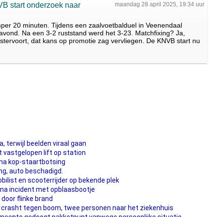
B start onderzoek naar
maandag 28 april 2025, 19:34 uur
per 20 minuten. Tijdens een zaalvoetbalduel in Veenendaal
avond. Na een 3-2 ruststand werd het 3-23. Matchfixing? Ja,
tervoort, dat kans op promotie zag vervliegen. De KNVB start nu
a, terwijl beelden viraal gaan
 vastgelopen lift op station
 na kop-staartbotsing
ing, auto beschadigd.
ilist en scooterrijder op bekende plek
na incident met opblaasbootje
oor flinke brand
 crasht tegen boom, twee personen naar het ziekenhuis