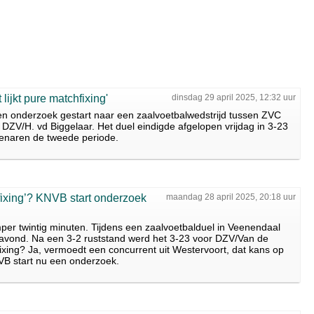
lijkt pure matchfixing'
dinsdag 29 april 2025, 12:32 uur
n onderzoek gestart naar een zaalvoetbalwedstrijd tussen ZVC
ZV/H. vd Biggelaar. Het duel eindigde afgelopen vrijdag in 3-23
naren de tweede periode.
ixing’? KNVB start onderzoek
maandag 28 april 2025, 20:18 uur
per twintig minuten. Tijdens een zaalvoetbalduel in Veenendaal
gavond. Na een 3-2 ruststand werd het 3-23 voor DZV/Van de
ixing? Ja, vermoedt een concurrent uit Westervoort, dat kans op
VB start nu een onderzoek.