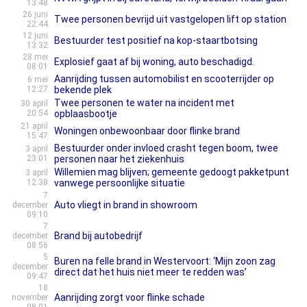
13:48
26 juni
Twee personen bevrijd uit vastgelopen lift op station
22:44
12 juni
Bestuurder test positief na kop-staartbotsing
13:32
28 mei
Explosief gaat af bij woning, auto beschadigd.
08:01
Aanrijding tussen automobilist en scooterrijder op
6 mei
12:27
bekende plek
Twee personen te water na incident met
30 april
20:54
opblaasbootje
21 april
Woningen onbewoonbaar door flinke brand
15:47
Bestuurder onder invloed crasht tegen boom, twee
3 april
23:01
personen naar het ziekenhuis
Willemien mag blijven; gemeente gedoogt pakketpunt
3 april
12:38
vanwege persoonlijke situatie
7
Auto vliegt in brand in showroom
december
09:10
7
Brand bij autobedrijf
december
08:56
5
Buren na felle brand in Westervoort: ‘Mijn zoon zag
december
direct dat het huis niet meer te redden was’
09:47
18
Aanrijding zorgt voor flinke schade
november