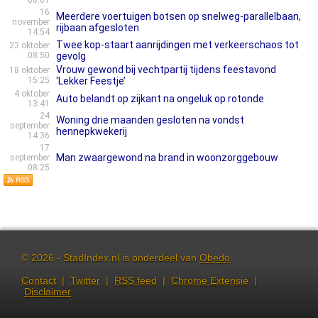
08:01
16
Meerdere voertuigen botsen op snelweg-parallelbaan,
november
rijbaan afgesloten
14:54
Twee kop-staart aanrijdingen met verkeerschaos tot
23 oktober
08:50
gevolg
Vrouw gewond bij vechtpartij tijdens feestavond
18 oktober
15:25
‘Lekker Feestje’
4 oktober
Auto belandt op zijkant na ongeluk op rotonde
13:41
24
Woning drie maanden gesloten na vondst
september
hennepkwekerij
14:36
17
Man zwaargewond na brand in woonzorggebouw
september
08:25
© 2026 - StadIndex.nl is onderdeel van
Obedo
Contact
|
Twitter
|
RSS feed
|
Chrome Extensie
|
Disclaimer