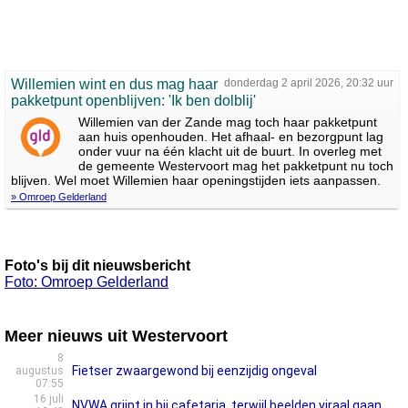
Willemien wint en dus mag haar
donderdag 2 april 2026, 20:32 uur
pakketpunt openblijven: 'Ik ben dolblij'
Willemien van der Zande mag toch haar pakketpunt
aan huis openhouden. Het afhaal- en bezorgpunt lag
onder vuur na één klacht uit de buurt. In overleg met
de gemeente Westervoort mag het pakketpunt nu toch
blijven. Wel moet Willemien haar openingstijden iets aanpassen.
» Omroep Gelderland
Foto's bij dit nieuwsbericht
Foto: Omroep Gelderland
Meer nieuws uit Westervoort
8
Fietser zwaargewond bij eenzijdig ongeval
augustus
07:55
16 juli
NVWA grijpt in bij cafetaria, terwijl beelden viraal gaan