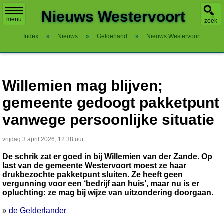
X
Nieuws Westervoort
menu
zoek
Index
»
Nieuws
»
Gelderland
»
Nieuws Westervoort
Willemien mag blijven;
gemeente gedoogt pakketpunt
vanwege persoonlijke situatie
vrijdag 3 april 2026, 12:38 uur
De schrik zat er goed in bij Willemien van der Zande. Op
last van de gemeente Westervoort moest ze haar
drukbezochte pakketpunt sluiten. Ze heeft geen
vergunning voor een ‘bedrijf aan huis’, maar nu is er
opluchting: ze mag bij wijze van uitzondering doorgaan.
»
de Gelderlander