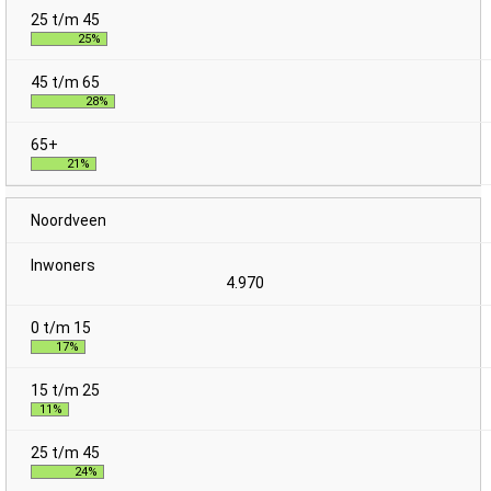
25%
28%
21%
Noordveen
4.970
17%
11%
24%