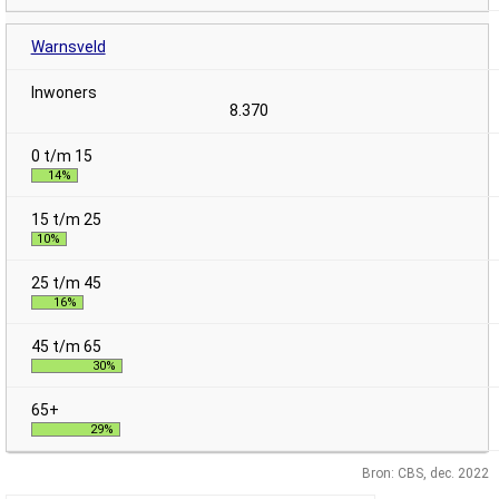
Warnsveld
8.370
14%
10%
16%
30%
29%
Bron: CBS, dec. 2022