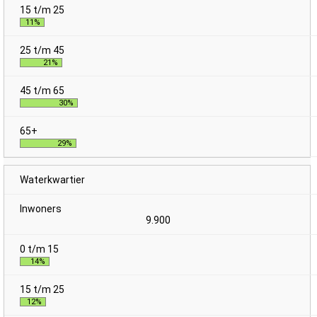
11%
21%
30%
29%
Waterkwartier
9.900
14%
12%