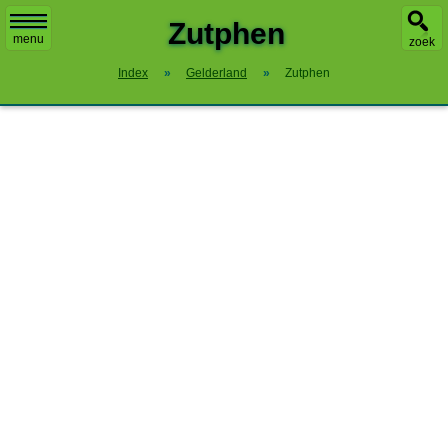
Zutphen
menu
zoek
Index
»
Gelderland
»
Zutphen