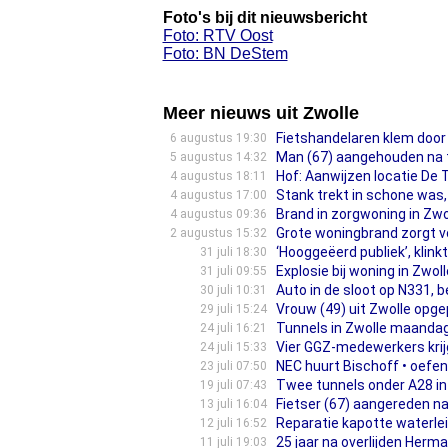
Foto's bij dit nieuwsbericht
Foto: RTV Oost
Foto: BN DeStem
Meer nieuws uit Zwolle
Fietshandelaren klem door 
6 augustus 19:30
Man (67) aangehouden na t
5 augustus 14:32
Hof: Aanwijzen locatie De
4 augustus 18:11
Stank trekt in schone was, 
4 augustus 17:00
Brand in zorgwoning in Zw
4 augustus 09:36
Grote woningbrand zorgt v
2 augustus 15:32
‘Hooggeëerd publiek’, klink
31 juli 18:30
Explosie bij woning in Zwo
31 juli 09:55
Auto in de sloot op N331, 
30 juli 10:31
Vrouw (49) uit Zwolle opge
29 juli 15:24
Tunnels in Zwolle maandag
24 juli 16:21
Vier GGZ-medewerkers kri
24 juli 15:33
NEC huurt Bischoff • oefen
23 juli 07:50
Twee tunnels onder A28 in 
19 juli 07:43
Fietser (67) aangereden n
13 juli 16:04
Reparatie kapotte waterleid
12 juli 16:52
25 jaar na overlijden Herm
11 juli 19:03