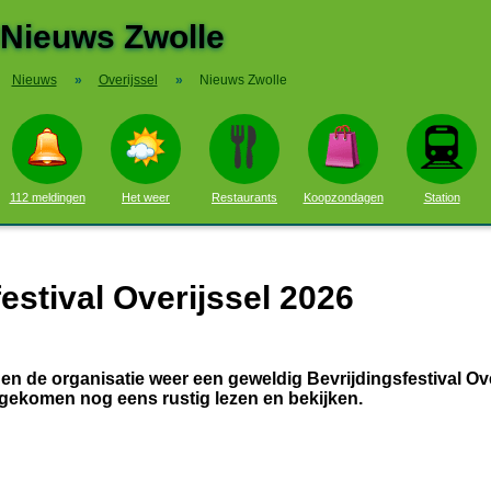
Nieuws Zwolle
Nieuws
»
Overijssel
»
Nieuws Zwolle
112 meldingen
Het weer
Restaurants
Koopzondagen
Station
estival Overijssel 2026
en de organisatie weer een geweldig Bevrijdingsfestival Ove
is gekomen nog eens rustig lezen en bekijken.