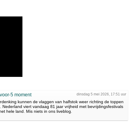
5-voor-5 moment
dinsdag 5 mei 2026, 17:51 uur
rdenking kunnen de vlaggen van halfstok weer richting de toppen
ederland viert vandaag 81 jaar vrijheid met bevrijdingsfestivals
t hele land. Mis niets in ons liveblog.