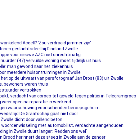
wankelend Accell? ‘Zou verdraaid jammer zijn’
onen geslachtsdeel bij Dinoland Zwolle
 Tippe voor nieuwe AZC niet onrechtmatig
huurder (47) vervuilde woning moet tijdelijk uit huis
olle: man gewond naar het ziekenhuis
oor meerdere huisontruimingen in Zwolle
t het op de uitvaart van persfotograaf Jan Drost (83) uit Zwolle
lle, bewoners waren thuis
bestuurder vertrokken
pakt, verdacht van oproep tot geweld tegen politici in Telegramgroep
 weer open na reparatie in weekend
jgen waarschuwing voor schenden beroepsgeheim
wedstrijd De Graafschap gaat niet door
Zwolle dicht door vallend beton
a woordenwisseling met automobilist, verdachte aangehouden
ing in Zwolle duurt langer: 'Redden ons wel'
an Brood herinnert deze steeg in Zwolle aan de zanger