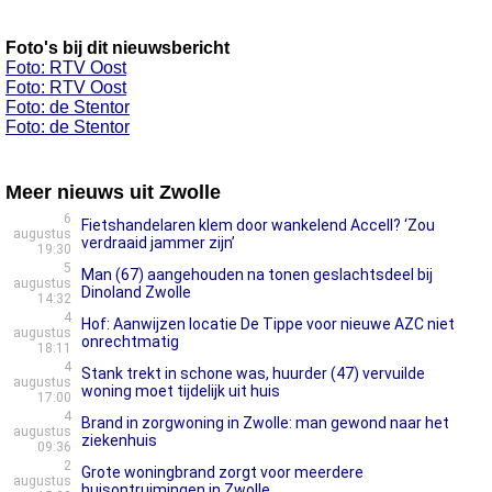
Foto's bij dit nieuwsbericht
Foto: RTV Oost
Foto: RTV Oost
Foto: de Stentor
Foto: de Stentor
Meer nieuws uit Zwolle
6
Fietshandelaren klem door wankelend Accell? ‘Zou
augustus
verdraaid jammer zijn’
19:30
5
Man (67) aangehouden na tonen geslachtsdeel bij
augustus
Dinoland Zwolle
14:32
4
Hof: Aanwijzen locatie De Tippe voor nieuwe AZC niet
augustus
onrechtmatig
18:11
4
Stank trekt in schone was, huurder (47) vervuilde
augustus
woning moet tijdelijk uit huis
17:00
4
Brand in zorgwoning in Zwolle: man gewond naar het
augustus
ziekenhuis
09:36
2
Grote woningbrand zorgt voor meerdere
augustus
huisontruimingen in Zwolle