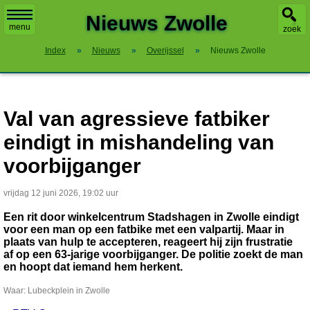
X
Nieuws Zwolle
menu
zoek
Index
»
Nieuws
»
Overijssel
»
Nieuws Zwolle
Val van agressieve fatbiker
eindigt in mishandeling van
voorbijganger
vrijdag 12 juni 2026, 19:02 uur
Een rit door winkelcentrum Stadshagen in Zwolle eindigt
voor een man op een fatbike met een valpartij. Maar in
plaats van hulp te accepteren, reageert hij zijn frustratie
af op een 63-jarige voorbijganger. De politie zoekt de man
en hoopt dat iemand hem herkent.
Waar: Lubeckplein in Zwolle