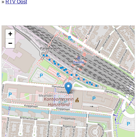
»
RTV Oost
Kaart nieuws Zwolle. Locatie nieuws: 52.50345 / 6.09050 Lubeckplein
+
−