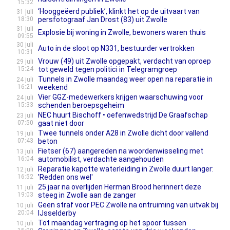
15:32
‘Hooggeëerd publiek’, klinkt het op de uitvaart van
31 juli
18:30
persfotograaf Jan Drost (83) uit Zwolle
31 juli
Explosie bij woning in Zwolle, bewoners waren thuis
09:55
30 juli
Auto in de sloot op N331, bestuurder vertrokken
10:31
Vrouw (49) uit Zwolle opgepakt, verdacht van oproep
29 juli
15:24
tot geweld tegen politici in Telegramgroep
Tunnels in Zwolle maandag weer open na reparatie in
24 juli
16:21
weekend
Vier GGZ-medewerkers krijgen waarschuwing voor
24 juli
15:33
schenden beroepsgeheim
NEC huurt Bischoff • oefenwedstrijd De Graafschap
23 juli
07:50
gaat niet door
Twee tunnels onder A28 in Zwolle dicht door vallend
19 juli
07:43
beton
Fietser (67) aangereden na woordenwisseling met
13 juli
16:04
automobilist, verdachte aangehouden
Reparatie kapotte waterleiding in Zwolle duurt langer:
12 juli
16:52
'Redden ons wel'
25 jaar na overlijden Herman Brood herinnert deze
11 juli
19:03
steeg in Zwolle aan de zanger
Geen straf voor PEC Zwolle na ontruiming van uitvak bij
10 juli
20:04
IJsselderby
Tot maandag vertraging op het spoor tussen
10 juli