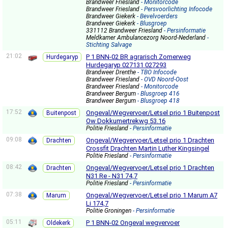
Brandweer Friesland
- Monitorcode
Brandweer Friesland
- Persvoorlichting Infocode
Brandweer Giekerk
- Bevelvoerders
Brandweer Giekerk
- Blusgroep
331112 Brandweer Friesland
- Persinformatie
Meldkamer Ambulancezorg Noord-Nederland
-
Stichting Salvage
21:02
P 1 BNN-02 BR agrarisch Zomerweg
Hurdegaryp
Hurdegaryp 027131 027293
Brandweer Drenthe
- TBO Infocode
Brandweer Friesland
- OVD Noord-Oost
Brandweer Friesland
- Monitorcode
Brandweer Bergum
- Blusgroep 416
Brandweer Bergum
- Blusgroep 418
17:52
Ongeval/Wegvervoer/Letsel prio 1 Buitenpost
Buitenpost
Ow Dokkumertrekwg 53.16
Politie Friesland
- Persinformatie
09:08
Ongeval/Wegvervoer/Letsel prio 1 Drachten
Drachten
Crossfit Drachten Martin Luther Kingsingel
Politie Friesland
- Persinformatie
08:42
Ongeval/Wegvervoer/Letsel prio 1 Drachten
Drachten
N31 Re - N31 74,7
Politie Friesland
- Persinformatie
07:38
Ongeval/Wegvervoer/Letsel prio 1 Marum A7
Marum
Li 174,7
Politie Groningen
- Persinformatie
05:11
P 1 BNN-02 Ongeval wegvervoer
Oldekerk