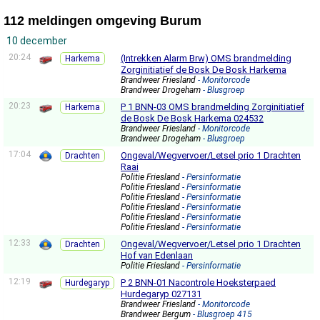
112 meldingen omgeving Burum
10 december
20:24
(Intrekken Alarm Brw) OMS brandmelding
Harkema
Zorginitiatief de Bosk De Bosk Harkema
Brandweer Friesland
- Monitorcode
Brandweer Drogeham
- Blusgroep
20:23
P 1 BNN-03 OMS brandmelding Zorginitiatief
Harkema
de Bosk De Bosk Harkema 024532
Brandweer Friesland
- Monitorcode
Brandweer Drogeham
- Blusgroep
17:04
Ongeval/Wegvervoer/Letsel prio 1 Drachten
Drachten
Raai
Politie Friesland
- Persinformatie
Politie Friesland
- Persinformatie
Politie Friesland
- Persinformatie
Politie Friesland
- Persinformatie
Politie Friesland
- Persinformatie
Politie Friesland
- Persinformatie
12:33
Ongeval/Wegvervoer/Letsel prio 1 Drachten
Drachten
Hof van Edenlaan
Politie Friesland
- Persinformatie
12:19
P 2 BNN-01 Nacontrole Hoeksterpaed
Hurdegaryp
Hurdegaryp 027131
Brandweer Friesland
- Monitorcode
Brandweer Bergum
- Blusgroep 415