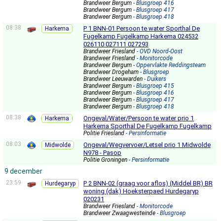
Brandweer Bergum
- Blusgroep 416
Brandweer Bergum
- Blusgroep 417
Brandweer Bergum
- Blusgroep 418
08:38
P 1 BNN-01 Persoon te water Sporthal De
Harkema
Fugelkamp Fugelkamp Harkema 024532
026110 027111 027293
Brandweer Friesland
- OVD Noord-Oost
Brandweer Friesland
- Monitorcode
Brandweer Bergum
- Oppervlakte Reddingsteam
Brandweer Drogeham
- Blusgroep
Brandweer Leeuwarden
- Duikers
Brandweer Bergum
- Blusgroep 415
Brandweer Bergum
- Blusgroep 416
Brandweer Bergum
- Blusgroep 417
Brandweer Bergum
- Blusgroep 418
08:38
Ongeval/Water/Persoon te water prio 1
Harkema
Harkema Sporthal De Fugelkamp Fugelkamp
Politie Friesland
- Persinformatie
08:03
Ongeval/Wegvervoer/Letsel prio 1 Midwolde
Midwolde
N978 - Pasop
Politie Groningen
- Persinformatie
9 december
23:59
P 2 BNN-02 (graag voor aflos) (Middel BR) BR
Hurdegaryp
woning (dak) Hoeksterpaed Hurdegaryp
020231
Brandweer Friesland
- Monitorcode
Brandweer Zwaagwesteinde
- Blusgroep