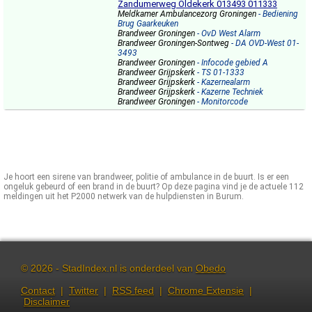
Zandumerweg Oldekerk 013493 011333
Meldkamer Ambulancezorg Groningen
- Bediening
Brug Gaarkeuken
Brandweer Groningen
- OvD West Alarm
Brandweer Groningen-Sontweg
- DA OVD-West 01-
3493
Brandweer Groningen
- Infocode gebied A
Brandweer Grijpskerk
- TS 01-1333
Brandweer Grijpskerk
- Kazernealarm
Brandweer Grijpskerk
- Kazerne Techniek
Brandweer Groningen
- Monitorcode
Je hoort een sirene van brandweer, politie of ambulance in de buurt. Is er een
ongeluk gebeurd of een brand in de buurt? Op deze pagina vind je de actuele 112
meldingen uit het P2000 netwerk van de hulpdiensten in Burum.
© 2026 - StadIndex.nl is onderdeel van
Obedo
Contact
|
Twitter
|
RSS feed
|
Chrome Extensie
|
Disclaimer