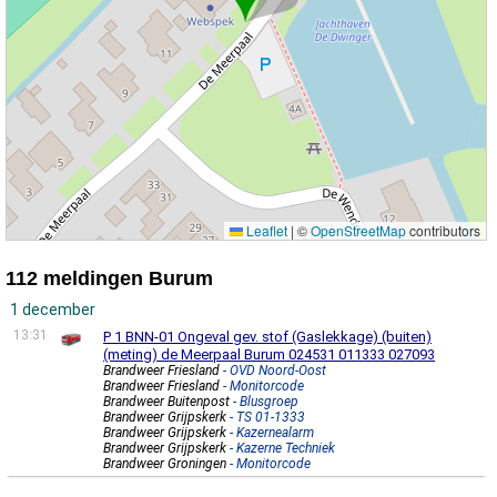
Leaflet
|
©
OpenStreetMap
contributors
112 meldingen Burum
1 december
13:31
P 1 BNN-01 Ongeval gev. stof (Gaslekkage) (buiten)
(meting) de Meerpaal Burum 024531 011333 027093
Brandweer Friesland
- OVD Noord-Oost
Brandweer Friesland
- Monitorcode
Brandweer Buitenpost
- Blusgroep
Brandweer Grijpskerk
- TS 01-1333
Brandweer Grijpskerk
- Kazernealarm
Brandweer Grijpskerk
- Kazerne Techniek
Brandweer Groningen
- Monitorcode