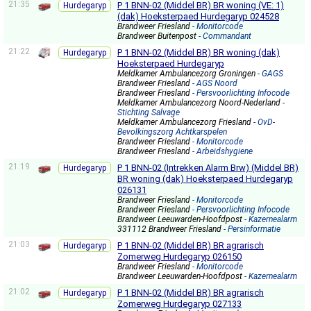
21:35
P 1 BNN-02 (Middel BR) BR woning (VE: 1)
Hurdegaryp
(dak) Hoeksterpaed Hurdegaryp 024528
Brandweer Friesland
- Monitorcode
Brandweer Buitenpost
- Commandant
21:22
P 1 BNN-02 (Middel BR) BR woning (dak)
Hurdegaryp
Hoeksterpaed Hurdegaryp
Meldkamer Ambulancezorg Groningen
- GAGS
Brandweer Friesland
- AGS Noord
Brandweer Friesland
- Persvoorlichting Infocode
Meldkamer Ambulancezorg Noord-Nederland
-
Stichting Salvage
Meldkamer Ambulancezorg Friesland
- OvD-
Bevolkingszorg Achtkarspelen
Brandweer Friesland
- Monitorcode
Brandweer Friesland
- Arbeidshygiene
21:19
P 1 BNN-02 (Intrekken Alarm Brw) (Middel BR)
Hurdegaryp
BR woning (dak) Hoeksterpaed Hurdegaryp
026131
Brandweer Friesland
- Monitorcode
Brandweer Friesland
- Persvoorlichting Infocode
Brandweer Leeuwarden-Hoofdpost
- Kazernealarm
331112 Brandweer Friesland
- Persinformatie
21:03
P 1 BNN-02 (Middel BR) BR agrarisch
Hurdegaryp
Zomerweg Hurdegaryp 026150
Brandweer Friesland
- Monitorcode
Brandweer Leeuwarden-Hoofdpost
- Kazernealarm
21:02
P 1 BNN-02 (Middel BR) BR agrarisch
Hurdegaryp
Zomerweg Hurdegaryp 027133