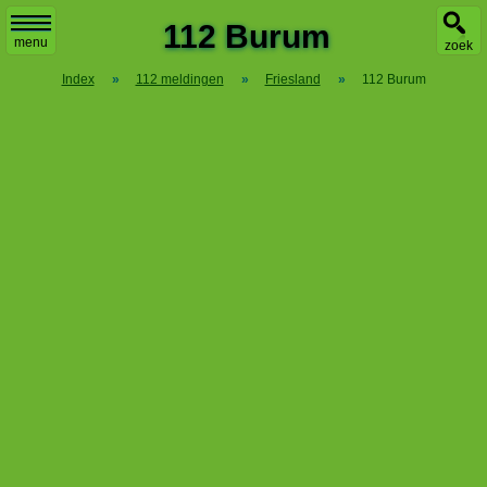
X
112 Burum
menu
zoek
Index
»
112 meldingen
»
Friesland
»
112 Burum