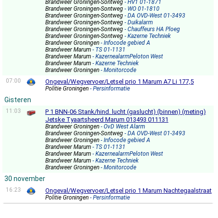
Brandweer Groningen-Sontweg
- HV1 01-1871
Brandweer Groningen-Sontweg
- WO 01-1810
Brandweer Groningen-Sontweg
- DA OVD-West 01-3493
Brandweer Groningen-Sontweg
- Duikalarm
Brandweer Groningen-Sontweg
- Chauffeurs HA Ploeg
Brandweer Groningen-Sontweg
- Kazerne Techniek
Brandweer Groningen
- Infocode gebied A
Brandweer Marum
- TS 01-1131
Brandweer Marum
- KazernealarmPeloton West
Brandweer Marum
- Kazerne Techniek
Brandweer Groningen
- Monitorcode
07:00
Ongeval/Wegvervoer/Letsel prio 1 Marum A7 Li 177,5
Politie Groningen
- Persinformatie
Gisteren
11:03
P 1 BNN-06 Stank/hind. lucht (gaslucht) (binnen) (meting)
Jetske Tyaartsheerd Marum 013493 011131
Brandweer Groningen
- OvD West Alarm
Brandweer Groningen-Sontweg
- DA OVD-West 01-3493
Brandweer Groningen
- Infocode gebied A
Brandweer Marum
- TS 01-1131
Brandweer Marum
- KazernealarmPeloton West
Brandweer Marum
- Kazerne Techniek
Brandweer Groningen
- Monitorcode
30 november
16:23
Ongeval/Wegvervoer/Letsel prio 1 Marum Nachtegaalstraat
Politie Groningen
- Persinformatie