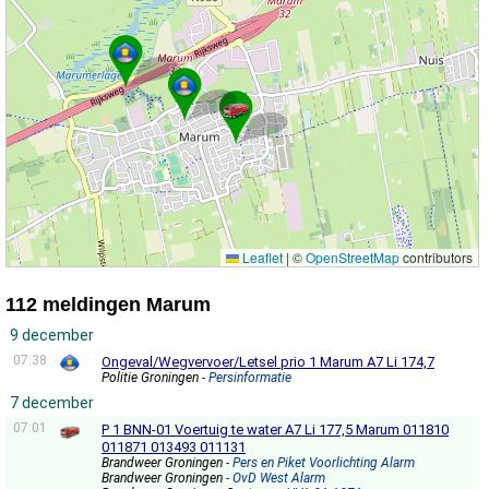
Leaflet
|
©
OpenStreetMap
contributors
112 meldingen Marum
9 december
07:38
Ongeval/Wegvervoer/Letsel prio 1 Marum A7 Li 174,7
Politie Groningen
- Persinformatie
7 december
07:01
P 1 BNN-01 Voertuig te water A7 Li 177,5 Marum 011810
011871 013493 011131
Brandweer Groningen
- Pers en Piket Voorlichting Alarm
Brandweer Groningen
- OvD West Alarm