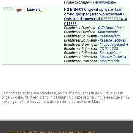
Politie Groningen
- Persinformatie
15:22
P 2 BNN-01 Ongeval op water (aan
Lauwerzijl
grond gelopen) (recr-/pleziervaart)
Onbekend Lauwerzijl 027293 011414
011333
Brandweer Friesland
- OVD Noord-Oost
Brandweer Friesland
- Monitorcode
Brandweer Zoutkamp
- Kazernealarm
Brandweer Zoutkamp
- Kazerne Techniek
Brandweer Groningen
- Infocode gebied A
Brandweer Grijpskerk
- TS 01-1333
Brandweer Grijpskerk
- Kazernealarm
Brandweer Grijpskerk
- Kazerne Techniek
Brandweer Groningen
- Monitorcode
Je hoort een sirene van brandweer, politie of ambulance in de buurt. Is er een
ongeluk gebeurd of een brand in de buurt? Op deze pagina vind je de actuele 112
meldingen uit het P2000 netwerk van de hulpdiensten in Marum.
© 2026 - StadIndex.nl is onderdeel van
Obedo