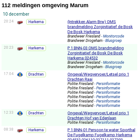
112 meldingen omgeving Marum
10 december
20:24
(Intrekken Alarm Brw) OMS
Harkema
brandmelding Zorginitiatief de Bosk
De Bosk Harkema
Brandweer Friesland
- Monitorcode
Brandweer Drogeham
- Blusgroep
20:23
P 1 BNN-03 OMS brandmelding
Harkema
Zorginitiatief de Bosk De Bosk
Harkema 024532
Brandweer Friesland
- Monitorcode
Brandweer Drogeham
- Blusgroep
17:04
Ongeval/Wegvervoer/Letsel prio 1
Drachten
Drachten Raai
Politie Friesland
- Persinformatie
Politie Friesland
- Persinformatie
Politie Friesland
- Persinformatie
Politie Friesland
- Persinformatie
Politie Friesland
- Persinformatie
Politie Friesland
- Persinformatie
12:33
Ongeval/Wegvervoer/Letsel prio 1
Drachten
Drachten Hof van Edenlaan
Politie Friesland
- Persinformatie
08:38
P 1 BNN-01 Persoon te water Sporthal
Harkema
De Fugelkamp Fugelkamp Harkema
024532 026110 027111 027293