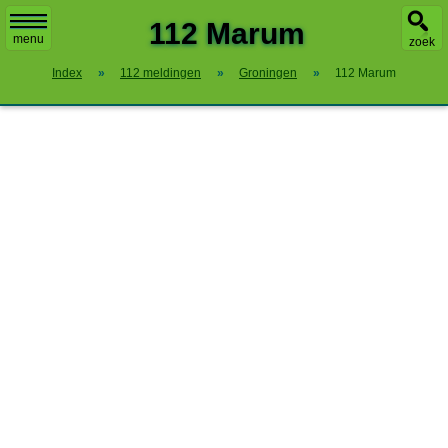
X
112 Marum
menu
zoek
Index
»
112 meldingen
»
Groningen
»
112 Marum