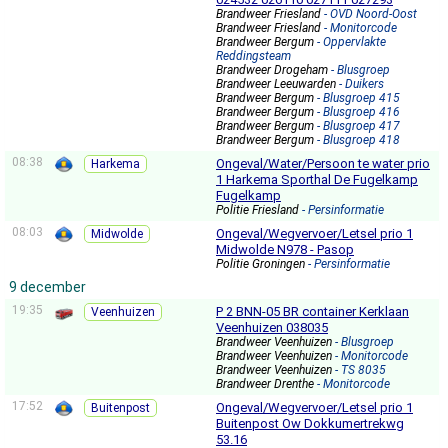
Brandweer Friesland
- OVD Noord-Oost
Brandweer Friesland
- Monitorcode
Brandweer Bergum
- Oppervlakte
Reddingsteam
Brandweer Drogeham
- Blusgroep
Brandweer Leeuwarden
- Duikers
Brandweer Bergum
- Blusgroep 415
Brandweer Bergum
- Blusgroep 416
Brandweer Bergum
- Blusgroep 417
Brandweer Bergum
- Blusgroep 418
08:38
Ongeval/Water/Persoon te water prio
Harkema
1 Harkema Sporthal De Fugelkamp
Fugelkamp
Politie Friesland
- Persinformatie
08:03
Ongeval/Wegvervoer/Letsel prio 1
Midwolde
Midwolde N978 - Pasop
Politie Groningen
- Persinformatie
9 december
19:35
P 2 BNN-05 BR container Kerklaan
Veenhuizen
Veenhuizen 038035
Brandweer Veenhuizen
- Blusgroep
Brandweer Veenhuizen
- Monitorcode
Brandweer Veenhuizen
- TS 8035
Brandweer Drenthe
- Monitorcode
17:52
Ongeval/Wegvervoer/Letsel prio 1
Buitenpost
Buitenpost Ow Dokkumertrekwg
53.16