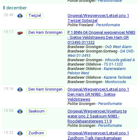
Politie Groningen
- Persinformatie
8 december
20:49
Ongeval/Wegvervoer/Letsel prio 1
Twijzel
Twijzel Optwizel
Politie Friesland
- Persinformatie
19:17
P 1 BNN-04 Ongeval wegvervoer N983
Den Ham Groningen
- Sietse Veldstraweg Den Ham GR
013493 011332
Brandweer Groningen
- OvD West Alarm
Brandweer Groningen-Sontweg
- DA OVD-
West 01-3493
Brandweer Groningen
- Infocode gebied A
Brandweer Oldehove
- TS 01-1332
Brandweer Oldehove
- Kazernealarm
Peloton West
Brandweer Oldehove
- Kazerne Techniek
Brandweer Groningen
- Monitorcode
19:16
Ongeval/Wegvervoer/Letsel prio 1
Den Ham Groningen
Den Ham GR N983 - Sietse
Veldstraweg
Politie Groningen
- Persinformatie
15:58
Ongeval/Wegvervoer/Voertuig te
Saaksum
water prio 2 Saaksum N983 -
Roodehaansterweg 11,9
Politie Groningen
- Persinformatie
15:32
Ongeval/Wegvervoer/Letsel prio 1
Zuidhorn
Zuidhorn Tjalk Hanckemalaan