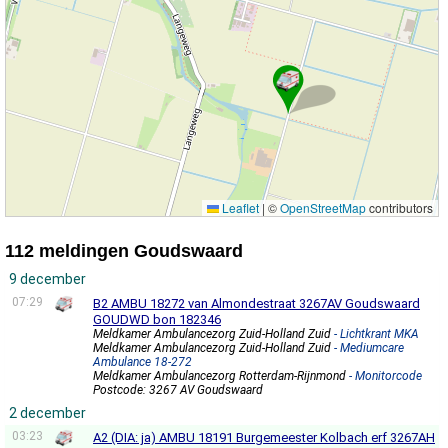
Leaflet
|
©
OpenStreetMap
contributors
112 meldingen Goudswaard
9 december
07:29
B2 AMBU 18272 van Almondestraat 3267AV Goudswaard
GOUDWD bon 182346
Meldkamer Ambulancezorg Zuid-Holland Zuid
- Lichtkrant MKA
Meldkamer Ambulancezorg Zuid-Holland Zuid
- Mediumcare
Ambulance 18-272
Meldkamer Ambulancezorg Rotterdam-Rijnmond
- Monitorcode
Postcode: 3267 AV Goudswaard
2 december
03:23
A2 (DIA: ja) AMBU 18191 Burgemeester Kolbach erf 3267AH