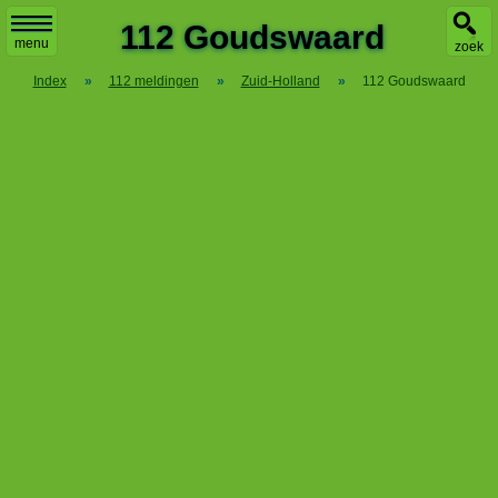
X
112 Goudswaard
menu
zoek
Index
»
112 meldingen
»
Zuid-Holland
»
112 Goudswaard