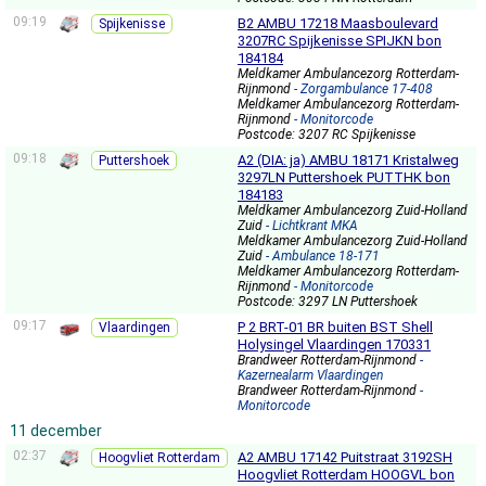
09:19
B2 AMBU 17218 Maasboulevard
Spijkenisse
3207RC Spijkenisse SPIJKN bon
184184
Meldkamer Ambulancezorg Rotterdam-
Rijnmond
- Zorgambulance 17-408
Meldkamer Ambulancezorg Rotterdam-
Rijnmond
- Monitorcode
Postcode: 3207 RC Spijkenisse
09:18
A2 (DIA: ja) AMBU 18171 Kristalweg
Puttershoek
3297LN Puttershoek PUTTHK bon
184183
Meldkamer Ambulancezorg Zuid-Holland
Zuid
- Lichtkrant MKA
Meldkamer Ambulancezorg Zuid-Holland
Zuid
- Ambulance 18-171
Meldkamer Ambulancezorg Rotterdam-
Rijnmond
- Monitorcode
Postcode: 3297 LN Puttershoek
09:17
P 2 BRT-01 BR buiten BST Shell
Vlaardingen
Holysingel Vlaardingen 170331
Brandweer Rotterdam-Rijnmond
-
Kazernealarm Vlaardingen
Brandweer Rotterdam-Rijnmond
-
Monitorcode
11 december
02:37
A2 AMBU 17142 Puitstraat 3192SH
Hoogvliet Rotterdam
Hoogvliet Rotterdam HOOGVL bon