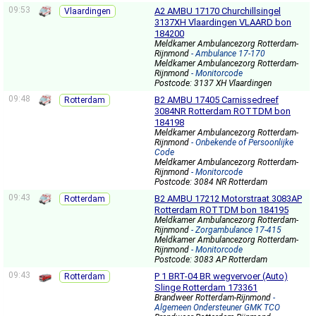
09:53
A2 AMBU 17170 Churchillsingel
Vlaardingen
3137XH Vlaardingen VLAARD bon
184200
Meldkamer Ambulancezorg Rotterdam-
Rijnmond
- Ambulance 17-170
Meldkamer Ambulancezorg Rotterdam-
Rijnmond
- Monitorcode
Postcode: 3137 XH Vlaardingen
09:48
B2 AMBU 17405 Carnissedreef
Rotterdam
3084NR Rotterdam ROTTDM bon
184198
Meldkamer Ambulancezorg Rotterdam-
Rijnmond
- Onbekende of Persoonlijke
Code
Meldkamer Ambulancezorg Rotterdam-
Rijnmond
- Monitorcode
Postcode: 3084 NR Rotterdam
09:43
B2 AMBU 17212 Motorstraat 3083AP
Rotterdam
Rotterdam ROTTDM bon 184195
Meldkamer Ambulancezorg Rotterdam-
Rijnmond
- Zorgambulance 17-415
Meldkamer Ambulancezorg Rotterdam-
Rijnmond
- Monitorcode
Postcode: 3083 AP Rotterdam
09:43
P 1 BRT-04 BR wegvervoer (Auto)
Rotterdam
Slinge Rotterdam 173361
Brandweer Rotterdam-Rijnmond
-
Algemeen Ondersteuner GMK TCO