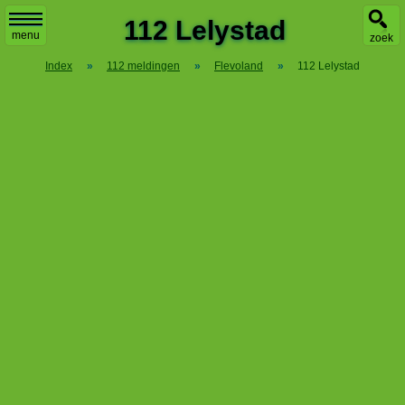
X
112 Lelystad
menu
zoek
Index
»
112 meldingen
»
Flevoland
»
112 Lelystad