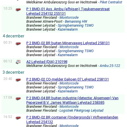
Meldkamer Ambulancezorg Gooi en Vechtstreek
- Piket Centralist
10:25
P 1 BMD-01 Ass. Ambu (afhijsen) Tjeukemeerstraat
Lelystad 254152 255131
Brandweer Flevoland
- Monitorcode
Brandweer Almere-Poort
- Bemanning HW
Brandweer Lelystad
- Springbemanning TSWO
Brandweer Lelystad
- Kazernealarm
4 december
00:31
P 2 BMD-02 BR buiten Minervaweg Lelystad 258131
Brandweer Flevoland
- Monitorcode
Brandweer Lelystad
- Springbemanning TSWO
Brandweer Lelystad
- Kazernealarm
00:12
A2 Lelystad (DIA) 210198
Meldkamer Ambulancezorg Gooi en Vechtstreek
- Ambu 25-122
3 december
20:40
P 2 BMD-02 CO-melder Galjoen 07 Lelystad 258131
Brandweer Flevoland
- Monitorcode
Brandweer Lelystad
- Springbemanning TSWO
Brandweer Lelystad
- Kazernealarm
17:08
P 2 BMD-04 BR buiten industrie (detectie: Algemeen) Van
Peperzeel B.V. James Wattlaan Lelystad 258385
Brandweer Flevoland
- Monitorcode
Brandweer Flevoland
- Logistiek Piketgroep Lelystad
16:52
P 2 BMD-02 BR container (Ondergronds) Vijfherenlanden
Lelystad 254132
Brandweer Flevoland
- Monitorcode