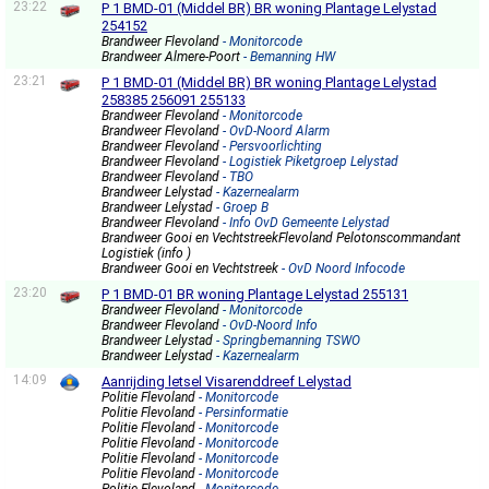
23:22
P 1 BMD-01 (Middel BR) BR woning Plantage Lelystad
254152
Brandweer Flevoland
- Monitorcode
Brandweer Almere-Poort
- Bemanning HW
23:21
P 1 BMD-01 (Middel BR) BR woning Plantage Lelystad
258385 256091 255133
Brandweer Flevoland
- Monitorcode
Brandweer Flevoland
- OvD-Noord Alarm
Brandweer Flevoland
- Persvoorlichting
Brandweer Flevoland
- Logistiek Piketgroep Lelystad
Brandweer Flevoland
- TBO
Brandweer Lelystad
- Kazernealarm
Brandweer Lelystad
- Groep B
Brandweer Flevoland
- Info OvD Gemeente Lelystad
Brandweer Gooi en VechtstreekFlevoland Pelotonscommandant
Logistiek (info )
Brandweer Gooi en Vechtstreek
- OvD Noord Infocode
23:20
P 1 BMD-01 BR woning Plantage Lelystad 255131
Brandweer Flevoland
- Monitorcode
Brandweer Flevoland
- OvD-Noord Info
Brandweer Lelystad
- Springbemanning TSWO
Brandweer Lelystad
- Kazernealarm
14:09
Aanrijding letsel Visarenddreef Lelystad
Politie Flevoland
- Monitorcode
Politie Flevoland
- Persinformatie
Politie Flevoland
- Monitorcode
Politie Flevoland
- Monitorcode
Politie Flevoland
- Monitorcode
Politie Flevoland
- Monitorcode