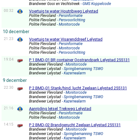
Brandweer Gooi en Vechtstreek
- GMS Koppelcode
00:32
Voertuig te water Houtribweg Lelystad
Politie Flevoland
- Persinformatie
Politie Flevoland
- Persvoorlichting
Politie Flevoland
- Monitorcode
10 december
21:23
Voertuig te water Visarenddreef Lelystad
Politie Flevoland
- Persinformatie
Politie Flevoland
- Monitorcode
Politie Flevoland
- Persvoorlichting
19:04
P 1 BMD-01 BR container Oostrandpark Lelystad 255131
Brandweer Flevoland
- Monitorcode
Brandweer Lelystad
- Springbemanning TSWO
Brandweer Lelystad
- Kazernealarm
9 december
22:30
P 2 BMD-01 Stank/hind. lucht Zeelaan Lelystad 255131
Brandweer Flevoland
- Monitorcode
Brandweer Lelystad
- Springbemanning TSWO
Brandweer Lelystad
- Kazernealarm
21:16
Aanrijding letsel Trekweg Lelystad
Politie Flevoland
- Persinformatie
Politie Flevoland
- Monitorcode
14:15
P 2 BMD-02 Brandgerucht Zeelaan Lelystad 255131
Brandweer Flevoland
- Monitorcode
Brandweer Lelystad
- Springbemanning TSWO
Brandweer Lelystad
- Kazernealarm