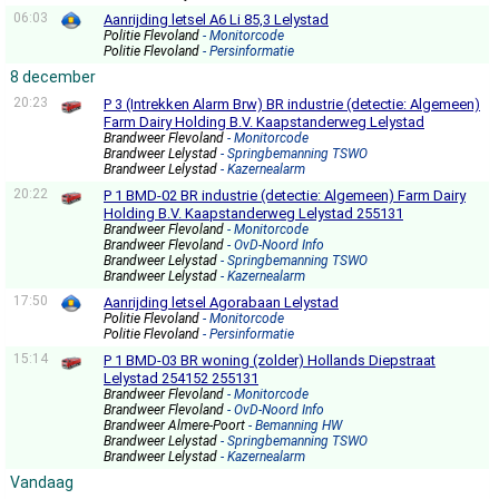
06:03
Aanrijding letsel A6 Li 85,3 Lelystad
Politie Flevoland
- Monitorcode
Politie Flevoland
- Persinformatie
8 december
20:23
P 3 (Intrekken Alarm Brw) BR industrie (detectie: Algemeen)
Farm Dairy Holding B.V. Kaapstanderweg Lelystad
Brandweer Flevoland
- Monitorcode
Brandweer Lelystad
- Springbemanning TSWO
Brandweer Lelystad
- Kazernealarm
20:22
P 1 BMD-02 BR industrie (detectie: Algemeen) Farm Dairy
Holding B.V. Kaapstanderweg Lelystad 255131
Brandweer Flevoland
- Monitorcode
Brandweer Flevoland
- OvD-Noord Info
Brandweer Lelystad
- Springbemanning TSWO
Brandweer Lelystad
- Kazernealarm
17:50
Aanrijding letsel Agorabaan Lelystad
Politie Flevoland
- Monitorcode
Politie Flevoland
- Persinformatie
15:14
P 1 BMD-03 BR woning (zolder) Hollands Diepstraat
Lelystad 254152 255131
Brandweer Flevoland
- Monitorcode
Brandweer Flevoland
- OvD-Noord Info
Brandweer Almere-Poort
- Bemanning HW
Brandweer Lelystad
- Springbemanning TSWO
Brandweer Lelystad
- Kazernealarm
Vandaag