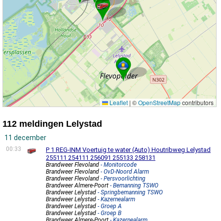
Leaflet
|
©
OpenStreetMap
contributors
112 meldingen Lelystad
11 december
00:33
P 1 REG-INM Voertuig te water (Auto) Houtribweg Lelystad
255111 254111 256091 255133 258131
Brandweer Flevoland
- Monitorcode
Brandweer Flevoland
- OvD-Noord Alarm
Brandweer Flevoland
- Persvoorlichting
Brandweer Almere-Poort
- Bemanning TSWO
Brandweer Lelystad
- Springbemanning TSWO
Brandweer Lelystad
- Kazernealarm
Brandweer Lelystad
- Groep A
Brandweer Lelystad
- Groep B
Brandweer Almere-Poort
- Kazernealarm