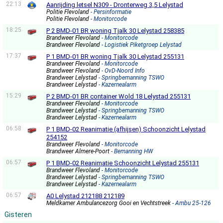
22:13
Aanrijding letsel N309 - Dronterweg 3,5 Lelystad
Politie Flevoland
- Persinformatie
Politie Flevoland
- Monitorcode
18:25
P 2 BMD-01 BR woning Tjalk 30 Lelystad 258385
Brandweer Flevoland
- Monitorcode
Brandweer Flevoland
- Logistiek Piketgroep Lelystad
17:37
P 1 BMD-01 BR woning Tjalk 30 Lelystad 255131
Brandweer Flevoland
- Monitorcode
Brandweer Flevoland
- OvD-Noord Info
Brandweer Lelystad
- Springbemanning TSWO
Brandweer Lelystad
- Kazernealarm
15:29
P 2 BMD-01 BR container Wold 18 Lelystad 255131
Brandweer Flevoland
- Monitorcode
Brandweer Lelystad
- Springbemanning TSWO
Brandweer Lelystad
- Kazernealarm
06:58
P 1 BMD-02 Reanimatie (afhijsen) Schoonzicht Lelystad
254152
Brandweer Flevoland
- Monitorcode
Brandweer Almere-Poort
- Bemanning HW
06:57
P 1 BMD-02 Reanimatie Schoonzicht Lelystad 255131
Brandweer Flevoland
- Monitorcode
Brandweer Lelystad
- Springbemanning TSWO
Brandweer Lelystad
- Kazernealarm
06:57
A0 Lelystad 212188 212189
Meldkamer Ambulancezorg Gooi en Vechtstreek
- Ambu 25-126
Gisteren