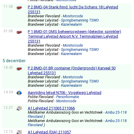
Politie Flevoland
- Monitorcode
11:38
P 2 BMD-04 Stank/hind. lucht De Schans 18 Lelystad
255131
Brandweer Flevoland
- Monitorcode
Brandweer Lelystad
- Springbemanning TSWO
Brandweer Lelystad
- Kazernealarm
01:08
P 1 BMD-01 OMS beheerssysteem (detectie: sprinkler)
Terminal Lelystad Airport N.V. Terminalplein Lelystad
255131
Brandweer Flevoland
- Monitorcode
Brandweer Lelystad
- Springbemanning TSWO
Brandweer Lelystad
- Kazernealarm
5 december
18:45
P 2 BMD-01 BR container (Ondergronds) Karveel 50
Lelystad 255131
Brandweer Flevoland
- Monitorcode
Brandweer Lelystad
- Springbemanning TSWO
Brandweer Lelystad
- Kazernealarm
14:34
Aanrijding letsel N706 - Vogelweg Lelystad
Politie Flevoland
- Persinformatie
Politie Flevoland
- Monitorcode
12:27
A1 Lelystad 211065 211066
Meldkamer Ambulancezorg Gooi en Vechtstreek
- Ambu 25-118
Flevoland
)
Meldkamer Ambulancezorg Gooi en Vechtstreek
- Ambu 25-118
Flevoland
)
12:15
A1 Lelystad (DIA) 211057