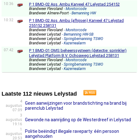
10:36
P 1 BMD-02 Ass. Ambu Karveel 47 Lelystad 254152
Brandweer Flevoland
- Monitorcode
Brandweer Almere-Poort
- Bemanning HW
10:32
P 1 BMD-02 Ass. Ambu (afhijsen) Karveel 47 Lelystad
255152 258131
Brandweer Flevoland
- Monitorcode
Brandweer Lelystad
- Bemanning HW-SB
Brandweer Lelystad
- Springbemanning TSWO
Brandweer Lelystad
- Kazernealarm
07:42
P 1 BMD-01 OMS beheerssysteem (detectie: sprinkler)
Lelystad Platform B.V. Ochoaweg Lelystad 258131
Brandweer Flevoland
- Monitorcode
Brandweer Lelystad
- Springbemanning TSWO
Brandweer Lelystad
- Kazernealarm
Laatste 112 nieuws Lelystad
4
Geen aanwijzingen voor brandstichting na brand bij
augustus
parenclub Lelystad
07:09
3
Gewonde na aanrijding op de Westerdreef in Lelystad
augustus
19:16
1
Politie beëindigt illegale raveparty: één persoon
augustus
aangehouden
20:53