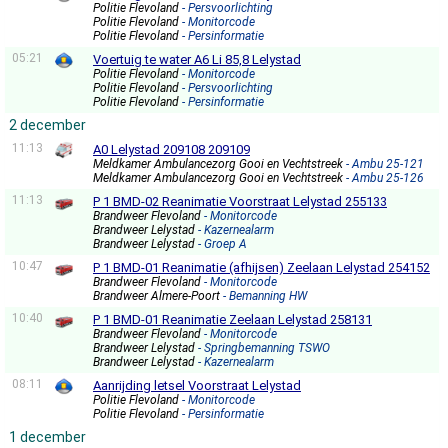
Politie Flevoland
- Persvoorlichting
Politie Flevoland
- Monitorcode
Politie Flevoland
- Persinformatie
05:21
Voertuig te water A6 Li 85,8 Lelystad
Politie Flevoland
- Monitorcode
Politie Flevoland
- Persvoorlichting
Politie Flevoland
- Persinformatie
2 december
11:13
A0 Lelystad 209108 209109
Meldkamer Ambulancezorg Gooi en Vechtstreek
- Ambu 25-121
Meldkamer Ambulancezorg Gooi en Vechtstreek
- Ambu 25-126
11:13
P 1 BMD-02 Reanimatie Voorstraat Lelystad 255133
Brandweer Flevoland
- Monitorcode
Brandweer Lelystad
- Kazernealarm
Brandweer Lelystad
- Groep A
10:47
P 1 BMD-01 Reanimatie (afhijsen) Zeelaan Lelystad 254152
Brandweer Flevoland
- Monitorcode
Brandweer Almere-Poort
- Bemanning HW
10:40
P 1 BMD-01 Reanimatie Zeelaan Lelystad 258131
Brandweer Flevoland
- Monitorcode
Brandweer Lelystad
- Springbemanning TSWO
Brandweer Lelystad
- Kazernealarm
08:11
Aanrijding letsel Voorstraat Lelystad
Politie Flevoland
- Monitorcode
Politie Flevoland
- Persinformatie
1 december