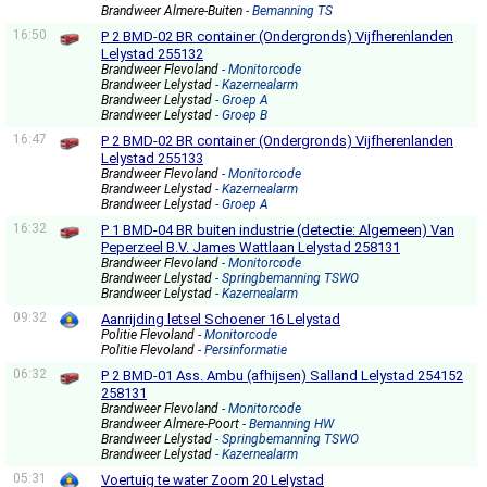
Brandweer Almere-Buiten
- Bemanning TS
16:50
P 2 BMD-02 BR container (Ondergronds) Vijfherenlanden
Lelystad 255132
Brandweer Flevoland
- Monitorcode
Brandweer Lelystad
- Kazernealarm
Brandweer Lelystad
- Groep A
Brandweer Lelystad
- Groep B
16:47
P 2 BMD-02 BR container (Ondergronds) Vijfherenlanden
Lelystad 255133
Brandweer Flevoland
- Monitorcode
Brandweer Lelystad
- Kazernealarm
Brandweer Lelystad
- Groep A
16:32
P 1 BMD-04 BR buiten industrie (detectie: Algemeen) Van
Peperzeel B.V. James Wattlaan Lelystad 258131
Brandweer Flevoland
- Monitorcode
Brandweer Lelystad
- Springbemanning TSWO
Brandweer Lelystad
- Kazernealarm
09:32
Aanrijding letsel Schoener 16 Lelystad
Politie Flevoland
- Monitorcode
Politie Flevoland
- Persinformatie
06:32
P 2 BMD-01 Ass. Ambu (afhijsen) Salland Lelystad 254152
258131
Brandweer Flevoland
- Monitorcode
Brandweer Almere-Poort
- Bemanning HW
Brandweer Lelystad
- Springbemanning TSWO
Brandweer Lelystad
- Kazernealarm
05:31
Voertuig te water Zoom 20 Lelystad