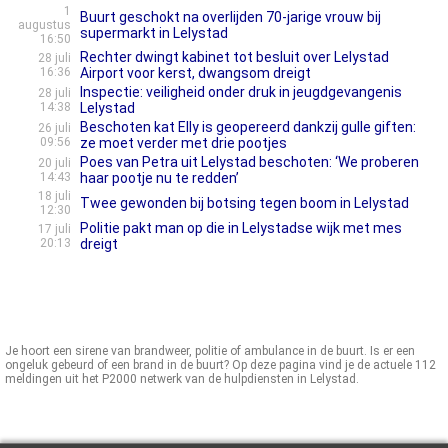
1
Buurt geschokt na overlijden 70-jarige vrouw bij
augustus
supermarkt in Lelystad
16:50
Rechter dwingt kabinet tot besluit over Lelystad
28 juli
16:36
Airport voor kerst, dwangsom dreigt
Inspectie: veiligheid onder druk in jeugdgevangenis
28 juli
14:38
Lelystad
Beschoten kat Elly is geopereerd dankzij gulle giften:
26 juli
09:56
ze moet verder met drie pootjes
Poes van Petra uit Lelystad beschoten: ‘We proberen
20 juli
14:43
haar pootje nu te redden’
18 juli
Twee gewonden bij botsing tegen boom in Lelystad
12:30
Politie pakt man op die in Lelystadse wijk met mes
17 juli
20:13
dreigt
Je hoort een sirene van brandweer, politie of ambulance in de buurt. Is er een
ongeluk gebeurd of een brand in de buurt? Op deze pagina vind je de actuele 112
meldingen uit het P2000 netwerk van de hulpdiensten in Lelystad.