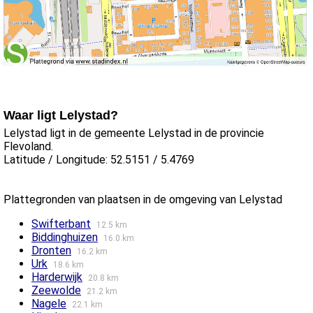
Waar ligt Lelystad?
Lelystad ligt in de gemeente Lelystad in de provincie
Flevoland.
Latitude / Longitude: 52.5151 / 5.4769
Plattegronden van plaatsen in de omgeving van Lelystad
Swifterbant
12.5 km
Biddinghuizen
16.0 km
Dronten
16.2 km
Urk
18.6 km
Harderwijk
20.8 km
Zeewolde
21.2 km
Nagele
22.1 km