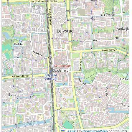
Leaflet
|
©
OpenStreetMap
contributors