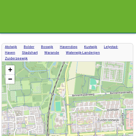
Atolwijk
Bolder
Boswijk
Havendiep
Kustwijk
Lelystad-
Haven
Stadshart
Warande
Waterwijk-Landerijen
Zuiderzeewijk
Kaart / Plattegrond Lelystad centrum
+
−