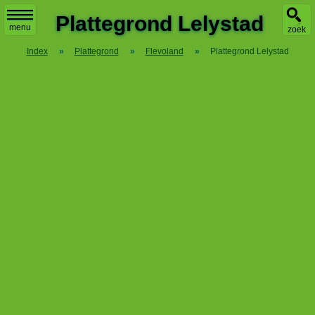
X
Plattegrond Lelystad
menu
zoek
Index
»
Plattegrond
»
Flevoland
»
Plattegrond Lelystad