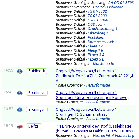
Brandweer Groningen-Sontweg
- DA-OD 01-3793
Brandweer Groningen
- Gebied C Infocode
Brandweer Delfzijl
- TS 01-3032
Brandweer Delfzijl
- TS 01-3033
Brandweer Delfzijl
- HW 01-3050
Brandweer Delfzijl
- OGS Team
Brandweer Delfzijl
- Chauffeursploeg 1
Brandweer Delfzijl
- Piketploeg 1
Brandweer Delfzijl
- Postalarm
Brandweer Delfzijl
- Kazernetechniek
Brandweer Delfzijl
- Ploeg 1 A
Brandweer Delfzijl
- Ploeg 1 B
Brandweer Delfzijl
- PLoeg 3 A
Brandweer Delfzijl
- PLoeg 3 B
Brandweer Groningen
- Monitorcode
16:55
Ongeval/Wegvervoer/Letsel prio 1
Zuidbroek
Zuidbroek Toerit A7 Li - Zuidbroek 43 221,4
d
Politie Groningen
- Persinformatie
15:41
Ongeval/Wegvervoer/Letsel prio 1
Groningen
Groningen Unive verzekeringen Korreweg
Politie Groningen
- Persinformatie
13:52
Ongeval/Wegvervoer/Letsel prio 1
Groningen
Groningen R. Schumanstraat
Politie Groningen
- Persinformatie
10:19
P 1 BNN-05 Ongeval gev. stof (Gaslekkage)
Delfzijl
(buiten) Havenstraat Delfzijl 013793 013032
Brandweer Groningen
- Pers en Piket Voorlichting