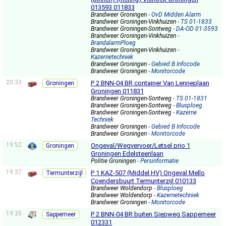
013593 011833
Brandweer Groningen
- OvD Midden Alarm
Brandweer Groningen-Vinkhuizen
- TS 01-1833
Brandweer Groningen-Sontweg
- DA-OD 01-3593
Brandweer Groningen-Vinkhuizen
-
BrandalarmPloeg
Brandweer Groningen-Vinkhuizen
-
Kazernetechniek
Brandweer Groningen
- Gebied B Infocode
Brandweer Groningen
- Monitorcode
20:33
P 2 BNN-04 BR container Van Lenneplaan
Groningen
Groningen 011831
Brandweer Groningen-Sontweg
- TS 01-1831
Brandweer Groningen-Sontweg
- Blusploeg
Brandweer Groningen-Sontweg
- Kazerne
Techniek
Brandweer Groningen
- Gebied B Infocode
Brandweer Groningen
- Monitorcode
19:52
Ongeval/Wegvervoer/Letsel prio 1
Groningen
Groningen Edelsteenlaan
Politie Groningen
- Persinformatie
19:37
P 1 KAZ-507 (Middel HV) Ongeval Mello
Termunterzijl
Coendersbuurt Termunterzijl 010133
Brandweer Woldendorp
- Blusploeg
Brandweer Woldendorp
- Kazernetechniek
Brandweer Groningen
- Monitorcode
19:35
P 2 BNN-04 BR buiten Siepweg Sappemeer
Sappemeer
012331