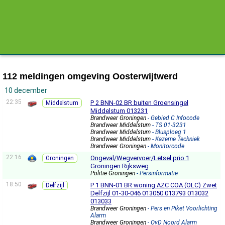
112 meldingen omgeving Oosterwijtwerd
10 december
22:35
P 2 BNN-02 BR buiten Groensingel
Middelstum
Middelstum 013231
Brandweer Groningen
- Gebied C Infocode
Brandweer Middelstum
- TS 01-3231
Brandweer Middelstum
- Blusploeg 1
Brandweer Middelstum
- Kazerne Techniek
Brandweer Groningen
- Monitorcode
22:16
Ongeval/Wegvervoer/Letsel prio 1
Groningen
Groningen Rijksweg
Politie Groningen
- Persinformatie
18:50
P 1 BNN-01 BR woning AZC COA (OLC) Zwet
Delfzijl
Delfzijl 01-30-046 013050 013793 013032
013033
Brandweer Groningen
- Pers en Piket Voorlichting
Alarm
Brandweer Groningen
- OvD Noord Alarm