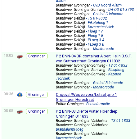
Alarm
Brandweer Groningen
- OvD Noord Alarm
Brandweer Groningen-Sontweg
- DA-OD 01-3793
Brandweer Groningen
- Gebied C Infocode
Brandweer Delfzijl
- TS 01-3032
Brandweer Delfzijl
- Piketploeg 1
Brandweer Delfzijl
- Kazernetechniek
Brandweer Delfzijl
- Ploeg 1 A
Brandweer Delfzijl
- Ploeg 1 B
Brandweer Delfzijl
- PLoeg 3 A
Brandweer Delfzijl
- PLoeg 3 B
Brandweer Groningen
- Monitorcode
10:02
P 2 BNN-04 BR container Albert Heijn B.S.F.
Groningen
von Suttnerstraat Groningen 011832
Brandweer Groningen-Sontweg
- TS 01-1832
Brandweer Groningen-Sontweg
- Blusploeg
Brandweer Groningen-Sontweg
- Kazerne
Techniek
Brandweer Groningen
- Gebied B Infocode
Brandweer Groningen
- Monitorcode
08:36
Ongeval/Wegvervoer/Letsel prio 1
Groningen
Groningen Herestraat
Politie Groningen
- Persinformatie
08:05
P 2 BNN-03 Dier te water Hoendiep
Groningen
Groningen 011833
Brandweer Groningen-Vinkhuizen
- TS 01-1833
Brandweer Groningen-Vinkhuizen
-
BrandalarmPloeg
Brandweer Groningen-Vinkhuizen
-
Kazernetechniek