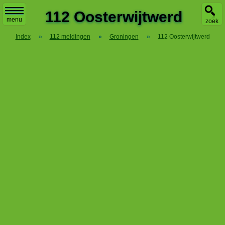
X
112 Oosterwijtwerd
menu
zoek
Index
»
112 meldingen
»
Groningen
»
112 Oosterwijtwerd