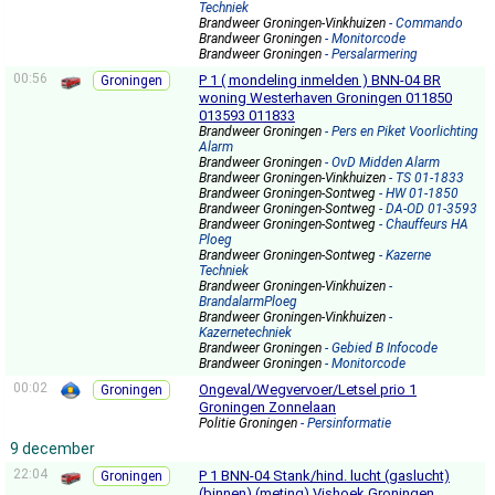
Techniek
Brandweer Groningen-Vinkhuizen
- Commando
Brandweer Groningen
- Monitorcode
Brandweer Groningen
- Persalarmering
00:56
P 1 ( mondeling inmelden ) BNN-04 BR
Groningen
woning Westerhaven Groningen 011850
013593 011833
Brandweer Groningen
- Pers en Piket Voorlichting
Alarm
Brandweer Groningen
- OvD Midden Alarm
Brandweer Groningen-Vinkhuizen
- TS 01-1833
Brandweer Groningen-Sontweg
- HW 01-1850
Brandweer Groningen-Sontweg
- DA-OD 01-3593
Brandweer Groningen-Sontweg
- Chauffeurs HA
Ploeg
Brandweer Groningen-Sontweg
- Kazerne
Techniek
Brandweer Groningen-Vinkhuizen
-
BrandalarmPloeg
Brandweer Groningen-Vinkhuizen
-
Kazernetechniek
Brandweer Groningen
- Gebied B Infocode
Brandweer Groningen
- Monitorcode
00:02
Ongeval/Wegvervoer/Letsel prio 1
Groningen
Groningen Zonnelaan
Politie Groningen
- Persinformatie
9 december
22:04
P 1 BNN-04 Stank/hind. lucht (gaslucht)
Groningen
(binnen) (meting) Vishoek Groningen