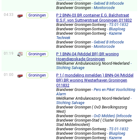
Brandweer Groningen
- Gebied B Infocode
Brandweer Groningen
- Monitorcode
04:33
P 2 BNN-03 BR container E.G. Balchstraat
Groningen
B.S.F. von Suttnerstraat Groningen 011832
Brandweer Groningen-Sontweg
- TS 01-1832
Brandweer Groningen-Sontweg
- Blusploeg
Brandweer Groningen-Sontweg
- Kazerne
Techniek
Brandweer Groningen
- Gebied B Infocode
Brandweer Groningen
- Monitorcode
01:19
P 1 BNN-04 (Middel BR) BR woning
Groningen
Hoendiepskade Groningen
Meldkamer Ambulancezorg Noord-Nederland
-
Stichting Salvage
01:00
P 1 ( mondeling inmelden ) BNN-04 (Middel
Groningen
BR) BR woning Westerhaven Groningen
011832
Brandweer Groningen
- Pers en Piket Voorlichting
Alarm
Meldkamer Ambulancezorg Noord-Nederland
-
Stichting Salvage
Brandweer Groningen ( OvD Bevolkingszorg
West)
Brandweer Groningen
- OvD Midden) (Infocode
Brandweer Groningen-Stad ( Cluster Groningen-
Stad Middelincident)
Brandweer Groningen-Sontweg
- TS 01-1832
Brandweer Groningen-Sontweg
- Blusploeg
Brandweer Groningen-Sontweg
- Kazerne