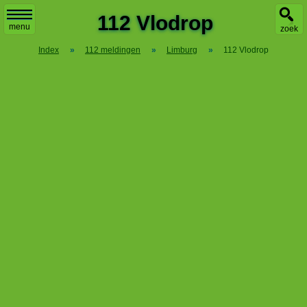
X
112 Vlodrop
menu
zoek
Index
»
112 meldingen
»
Limburg
»
112 Vlodrop