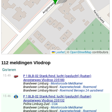
Leaflet
|
©
OpenStreetMap
contributors
112 meldingen Vlodrop
Gisteren
15:49
P 1 BLB-02 Stank/hind. lucht (gaslucht) (buiten)
Angsterweg Vlodrop 235183
Brandweer Limburg
- Monitorcode Meldkamer
Brandweer Limburg-Noord
- Kazernetechniek - Roermond
Brandweer Limburg-Noord
- Roermond Beroeps 24 uursdienst
15:46
P 1 BLB-02 Stank/hind. lucht (gaslucht) (buiten)
Angsterweg Vlodrop 235132
Politie Limburg-Zuid
- COA
Brandweer Limburg
- Monitorcode Meldkamer
Brandweer Limburg-Noord
- Kazernetechniek - Roermond