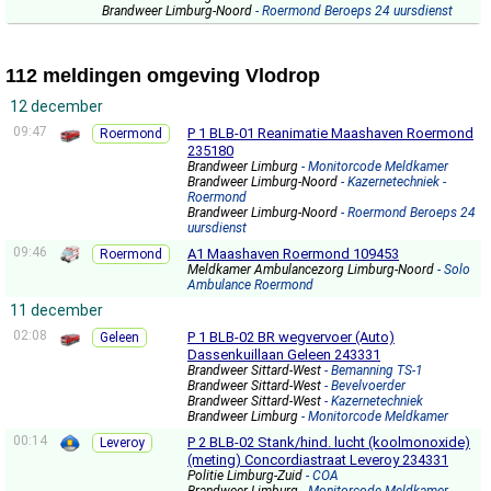
Brandweer Limburg-Noord
- Roermond Beroeps 24 uursdienst
112 meldingen omgeving Vlodrop
12 december
09:47
P 1 BLB-01 Reanimatie Maashaven Roermond
Roermond
235180
Brandweer Limburg
- Monitorcode Meldkamer
Brandweer Limburg-Noord
- Kazernetechniek -
Roermond
Brandweer Limburg-Noord
- Roermond Beroeps 24
uursdienst
09:46
A1 Maashaven Roermond 109453
Roermond
Meldkamer Ambulancezorg Limburg-Noord
- Solo
Ambulance Roermond
11 december
02:08
P 1 BLB-02 BR wegvervoer (Auto)
Geleen
Dassenkuillaan Geleen 243331
Brandweer Sittard-West
- Bemanning TS-1
Brandweer Sittard-West
- Bevelvoerder
Brandweer Sittard-West
- Kazernetechniek
Brandweer Limburg
- Monitorcode Meldkamer
00:14
P 2 BLB-02 Stank/hind. lucht (koolmonoxide)
Leveroy
(meting) Concordiastraat Leveroy 234331
Politie Limburg-Zuid
- COA