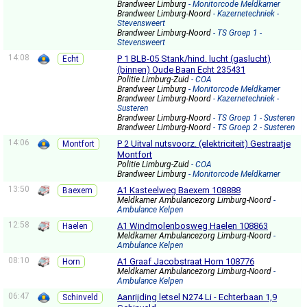
Brandweer Limburg
- Monitorcode Meldkamer
Brandweer Limburg-Noord
- Kazernetechniek -
Stevensweert
Brandweer Limburg-Noord
- TS Groep 1 -
Stevensweert
14:08
P 1 BLB-05 Stank/hind. lucht (gaslucht)
Echt
(binnen) Oude Baan Echt 235431
Politie Limburg-Zuid
- COA
Brandweer Limburg
- Monitorcode Meldkamer
Brandweer Limburg-Noord
- Kazernetechniek -
Susteren
Brandweer Limburg-Noord
- TS Groep 1 - Susteren
Brandweer Limburg-Noord
- TS Groep 2 - Susteren
14:06
P 2 Uitval nutsvoorz. (elektriciteit) Gestraatje
Montfort
Montfort
Politie Limburg-Zuid
- COA
Brandweer Limburg
- Monitorcode Meldkamer
13:50
A1 Kasteelweg Baexem 108888
Baexem
Meldkamer Ambulancezorg Limburg-Noord
-
Ambulance Kelpen
12:58
A1 Windmolenbosweg Haelen 108863
Haelen
Meldkamer Ambulancezorg Limburg-Noord
-
Ambulance Kelpen
08:10
A1 Graaf Jacobstraat Horn 108776
Horn
Meldkamer Ambulancezorg Limburg-Noord
-
Ambulance Kelpen
06:47
Aanrijding letsel N274 Li - Echterbaan 1,9
Schinveld