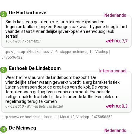
De Huifkarhoeve
2
Nederlands
Sinds kort een gelateria met uitstekende ijssoorten
tegen betaalbare prijzen. Keurige zaak waar hygiëne hoog in het
vaandel staat.!! Vriendelijke ijsverkoper en eenvoudig leuk
terras!
:
7,7
10-04-2017 -
osmen27
https://gitstap.nl/huifkarhoeve/
|
Gitstappermolenweg 1a
,
Vlodrop
|
0475536422
Eethoek De Lindeboom
3
Internationaal
Weer het restaurant de Lindeboom bezocht. De
vriendelijke sfeer waarin gewerkt wordt is erg karakteristiek .
Laten verrassen door de creaties van de kok. De verse
tomatensoep getuigt van kennis en smaak. Evenals de
zelfgemaakte truffels bij de afsluitende koffie. Een plek om
regelmatig terug te komen.
:
8,3
07-02-2010 -
Wim en Bets van Boxtel
http://www.eethoekdelindeboom.nl
|
Markt 18
,
Vlodrop
|
0475858358
De Meinweg
4
Nederlands