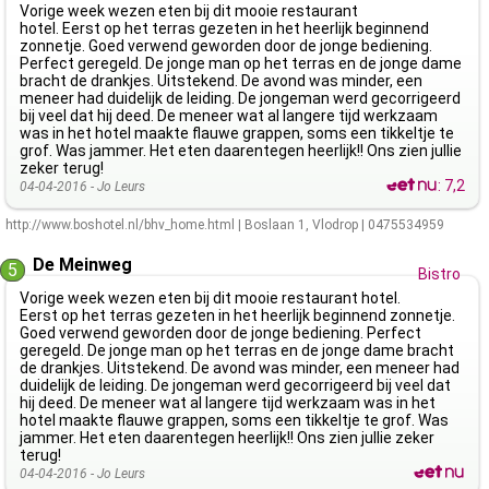
Vorige week wezen eten bij dit mooie restaurant
hotel. Eerst op het terras gezeten in het heerlijk beginnend
zonnetje. Goed verwend geworden door de jonge bediening.
Perfect geregeld. De jonge man op het terras en de jonge dame
bracht de drankjes. Uitstekend. De avond was minder, een
meneer had duidelijk de leiding. De jongeman werd gecorrigeerd
bij veel dat hij deed. De meneer wat al langere tijd werkzaam
was in het hotel maakte flauwe grappen, soms een tikkeltje te
grof. Was jammer. Het eten daarentegen heerlijk!! Ons zien jullie
zeker terug!
:
7,2
04-04-2016 -
Jo Leurs
http://www.boshotel.nl/bhv_home.html
|
Boslaan 1
,
Vlodrop
|
0475534959
De Meinweg
5
Bistro
Vorige week wezen eten bij dit mooie restaurant hotel.
Eerst op het terras gezeten in het heerlijk beginnend zonnetje.
Goed verwend geworden door de jonge bediening. Perfect
geregeld. De jonge man op het terras en de jonge dame bracht
de drankjes. Uitstekend. De avond was minder, een meneer had
duidelijk de leiding. De jongeman werd gecorrigeerd bij veel dat
hij deed. De meneer wat al langere tijd werkzaam was in het
hotel maakte flauwe grappen, soms een tikkeltje te grof. Was
jammer. Het eten daarentegen heerlijk!! Ons zien jullie zeker
terug!
04-04-2016 -
Jo Leurs