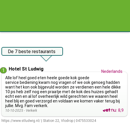
De 7 beste restaurants
Hotel St Ludwig
1
Nederlands
Alle lof heel goed eten heele goede kok goede
service bediening kwam nog vragen of we ook genoeg hadden
want het kon ook bijgevuld worden ze verdienen een hele dikke
10 ps heb zelf nog een praatje met de kok des huizes gehadt
echt een en al lof overheerlijk wild gerechten we waaren heel
heel blij en goed verzorgd en voldaan we komen vaker terug bij
jullie. Mvg. Fam verkerk.
:
8,9
10-10-2025 -
Verkerk
https://www.stludwig.nl/
|
Station 22
,
Vlodrop
|
0475533024