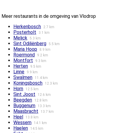
Meer restaurants in de omgeving van Vlodrop
Herkenbosch
2.7 km
Posterholt
3.1 km
Melick
5.3 km
Sint Odiliënberg
5.5 km
Maria Hoop
8.9 km
Roermond
9.2 km
Montfort
9.3 km
Herten
9.5 km
Linne
9.9 km
Swalmen
11.4 km
Koningsbosch
12.3 km
Horn
12.5 km
Sint Joost
12.6 km
Beegden
12.8 km
Buggenum
13.3 km
Maasbracht
13.7 km
Heel
13.8 km
Wessem
14.1 km
Haelen
14.5 km