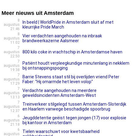
Meer nieuws uit Amsterdam
8
In beeld | WorldPride in Amsterdam sluit af met
augustus
kleurrijke Pride March
21:46
8
Vier verdachten aangehouden na inbraak
augustus
brandweerkazerne Aalsmeer
11:02
7
800 kilo coke in vrachtschip in Amsterdamse haven
augustus
22:50
7
Patiënt houdt verpleegkundige minutenlang in nekklem
augustus
bij ontsnappingspoging
19:38
7
Barrie Stevens staat stil bij overlijden vriend Peter
augustus
Faber: "Hij omarmde het leven volop"
17:29
7
Verdachte aangehouden na meerdere
augustus
geweldsincidenten Amsterdam-West
13:13
7
Treinverkeer stilgelegd tussen Amsterdam-Sloterdijk
augustus
en Haarlem vanwege beschadigde spoorbrug
12:37
6
Jeugddetentie geëist tegen jongen (17) voor explosie
augustus
bij kantoor in Amsterdam
21:18
6
Tielen waarschuwt voor kwetsbaarheid
augustus