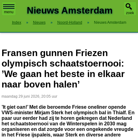
X
Nieuws Amsterdam
menu
zoek
Index
»
Nieuws
»
Noord-Holland
»
Nieuws Amsterdam
Fransen gunnen Friezen
olympisch schaatstoernooi:
’We gaan het beste in elkaar
naar boven halen’
maandag 29 juni 2026, 20:05 uur
’It giet oan!’ Met die beroemde Friese oneliner opende
VWS-minister Mirjam Sterk het olympisch bal in Thialf. En
paar uur eerder had zij te horen gekregen dat Nederland
het schaatstoernooi van de Winterspelen in 2030 mag
organiseren en dat zorgde voor een ongekende vreugde
in het Friese ijspaleis, waar Sterk en diverse andere