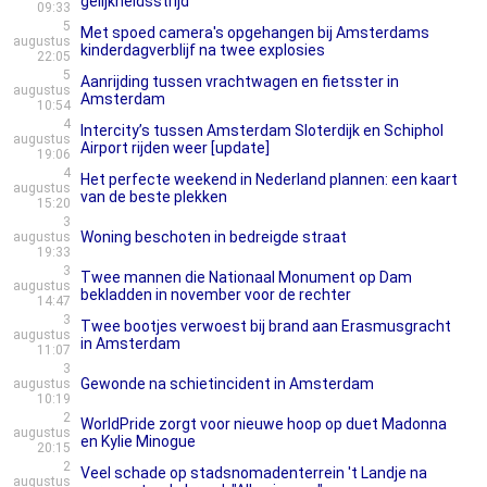
gelijkheidsstrijd
09:33
5
Met spoed camera's opgehangen bij Amsterdams
augustus
kinderdagverblijf na twee explosies
22:05
5
Aanrijding tussen vrachtwagen en fietsster in
augustus
Amsterdam
10:54
4
Intercity’s tussen Amsterdam Sloterdijk en Schiphol
augustus
Airport rijden weer [update]
19:06
4
Het perfecte weekend in Nederland plannen: een kaart
augustus
van de beste plekken
15:20
3
Woning beschoten in bedreigde straat
augustus
19:33
3
Twee mannen die Nationaal Monument op Dam
augustus
bekladden in november voor de rechter
14:47
3
Twee bootjes verwoest bij brand aan Erasmusgracht
augustus
in Amsterdam
11:07
3
Gewonde na schietincident in Amsterdam
augustus
10:19
2
WorldPride zorgt voor nieuwe hoop op duet Madonna
augustus
en Kylie Minogue
20:15
2
Veel schade op stadsnomadenterrein 't Landje na
augustus