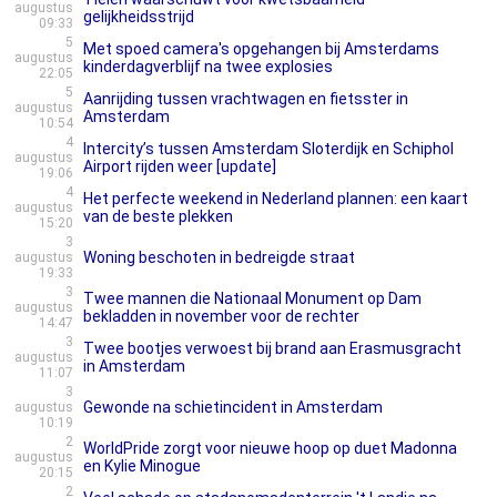
augustus
gelijkheidsstrijd
09:33
5
Met spoed camera's opgehangen bij Amsterdams
augustus
kinderdagverblijf na twee explosies
22:05
5
Aanrijding tussen vrachtwagen en fietsster in
augustus
Amsterdam
10:54
4
Intercity’s tussen Amsterdam Sloterdijk en Schiphol
augustus
Airport rijden weer [update]
19:06
4
Het perfecte weekend in Nederland plannen: een kaart
augustus
van de beste plekken
15:20
3
Woning beschoten in bedreigde straat
augustus
19:33
3
Twee mannen die Nationaal Monument op Dam
augustus
bekladden in november voor de rechter
14:47
3
Twee bootjes verwoest bij brand aan Erasmusgracht
augustus
in Amsterdam
11:07
3
Gewonde na schietincident in Amsterdam
augustus
10:19
2
WorldPride zorgt voor nieuwe hoop op duet Madonna
augustus
en Kylie Minogue
20:15
2