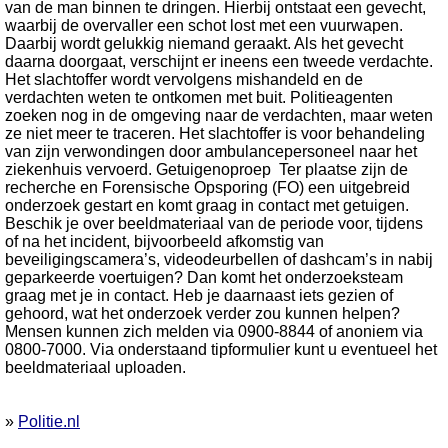
van de man binnen te dringen. Hierbij ontstaat een gevecht,
waarbij de overvaller een schot lost met een vuurwapen.
Daarbij wordt gelukkig niemand geraakt. Als het gevecht
daarna doorgaat, verschijnt er ineens een tweede verdachte.
Het slachtoffer wordt vervolgens mishandeld en de
verdachten weten te ontkomen met buit. Politieagenten
zoeken nog in de omgeving naar de verdachten, maar weten
ze niet meer te traceren. Het slachtoffer is voor behandeling
van zijn verwondingen door ambulancepersoneel naar het
ziekenhuis vervoerd. Getuigenoproep Ter plaatse zijn de
recherche en Forensische Opsporing (FO) een uitgebreid
onderzoek gestart en komt graag in contact met getuigen.
Beschik je over beeldmateriaal van de periode voor, tijdens
of na het incident, bijvoorbeeld afkomstig van
beveiligingscamera’s, videodeurbellen of dashcam’s in nabij
geparkeerde voertuigen? Dan komt het onderzoeksteam
graag met je in contact. Heb je daarnaast iets gezien of
gehoord, wat het onderzoek verder zou kunnen helpen?
Mensen kunnen zich melden via 0900-8844 of anoniem via
0800-7000. Via onderstaand tipformulier kunt u eventueel het
beeldmateriaal uploaden.
»
Politie.nl