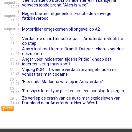
Veel schade op stadsnomadenterrein 't Landje na
augustus
verwoestende brand: "Alles is weg"
19:03
1
Negen boetes uitgedeeld in Enschede vanwege
augustus
fatbikeverbod
11:32
1
Motorrijder omgekomen bij ongeval op A2
augustus
00:53
Verdachte schutter schietpartij Amsterdam vluchtte
31 juli
21:39
op step
Ajax stunt met komst Brandt: Duitser tekent voor drie
31 juli
20:41
seizoenen
Angst voor incidenten tijdens Pride: 'Ik hoop dat
31 juli
19:31
iedereen veilig thuis komt'
Vrijdag KORT: Tweede verdachte aangehouden na
31 juli
10:47
vondst tas met cocaïne
30 juli
'Hier duikt Madonna vast op in Amsterdam'
12:01
30 juli
‘Dat zijn stereotype plekken om een aanslag te plegen’
07:02
Zo verliep de crash van de auto met explosieven van
29 juli
18:23
Duitsland naar Amsterdam Nieuw-West