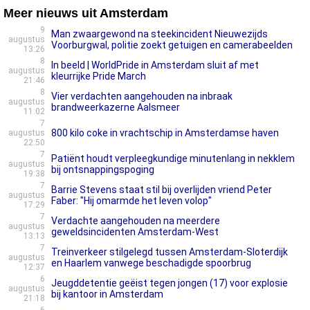
Meer nieuws uit Amsterdam
9
Man zwaargewond na steekincident Nieuwezijds
augustus
Voorburgwal, politie zoekt getuigen en camerabeelden
13:26
8
In beeld | WorldPride in Amsterdam sluit af met
augustus
kleurrijke Pride March
21:46
8
Vier verdachten aangehouden na inbraak
augustus
brandweerkazerne Aalsmeer
11:02
7
800 kilo coke in vrachtschip in Amsterdamse haven
augustus
22:50
7
Patiënt houdt verpleegkundige minutenlang in nekklem
augustus
bij ontsnappingspoging
19:38
7
Barrie Stevens staat stil bij overlijden vriend Peter
augustus
Faber: "Hij omarmde het leven volop"
17:29
7
Verdachte aangehouden na meerdere
augustus
geweldsincidenten Amsterdam-West
13:13
7
Treinverkeer stilgelegd tussen Amsterdam-Sloterdijk
augustus
en Haarlem vanwege beschadigde spoorbrug
12:37
6
Jeugddetentie geëist tegen jongen (17) voor explosie
augustus
bij kantoor in Amsterdam
21:18