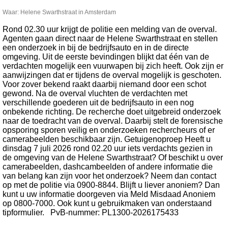
Waar: Helene Swarthstraat in Amsterdam
Rond 02.30 uur krijgt de politie een melding van de overval.
Agenten gaan direct naar de Helene Swarthstraat en stellen
een onderzoek in bij de bedrijfsauto en in de directe
omgeving. Uit de eerste bevindingen blijkt dat één van de
verdachten mogelijk een vuurwapen bij zich heeft. Ook zijn er
aanwijzingen dat er tijdens de overval mogelijk is geschoten.
Voor zover bekend raakt daarbij niemand door een schot
gewond. Na de overval vluchten de verdachten met
verschillende goederen uit de bedrijfsauto in een nog
onbekende richting. De recherche doet uitgebreid onderzoek
naar de toedracht van de overval. Daarbij stelt de forensische
opsporing sporen veilig en onderzoeken rechercheurs of er
camerabeelden beschikbaar zijn. Getuigenoproep Heeft u
dinsdag 7 juli 2026 rond 02.20 uur iets verdachts gezien in
de omgeving van de Helene Swarthstraat? Of beschikt u over
camerabeelden, dashcambeelden of andere informatie die
van belang kan zijn voor het onderzoek? Neem dan contact
op met de politie via 0900-8844. Blijft u liever anoniem? Dan
kunt u uw informatie doorgeven via Meld Misdaad Anoniem
op 0800-7000. Ook kunt u gebruikmaken van onderstaand
tipformulier. PvB-nummer: PL1300-2026175433