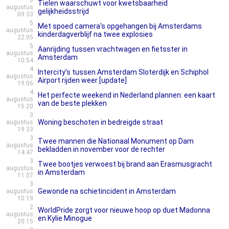
6
Tielen waarschuwt voor kwetsbaarheid
augustus
gelijkheidsstrijd
09:33
5
Met spoed camera's opgehangen bij Amsterdams
augustus
kinderdagverblijf na twee explosies
22:05
5
Aanrijding tussen vrachtwagen en fietsster in
augustus
Amsterdam
10:54
4
Intercity’s tussen Amsterdam Sloterdijk en Schiphol
augustus
Airport rijden weer [update]
19:06
4
Het perfecte weekend in Nederland plannen: een kaart
augustus
van de beste plekken
15:20
3
Woning beschoten in bedreigde straat
augustus
19:33
3
Twee mannen die Nationaal Monument op Dam
augustus
bekladden in november voor de rechter
14:47
3
Twee bootjes verwoest bij brand aan Erasmusgracht
augustus
in Amsterdam
11:07
3
Gewonde na schietincident in Amsterdam
augustus
10:19
2
WorldPride zorgt voor nieuwe hoop op duet Madonna
augustus
en Kylie Minogue
20:15