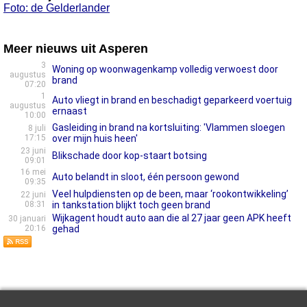
Foto: de Gelderlander
Meer nieuws uit Asperen
3
Woning op woonwagenkamp volledig verwoest door
augustus
brand
07:20
1
Auto vliegt in brand en beschadigt geparkeerd voertuig
augustus
ernaast
10:00
Gasleiding in brand na kortsluiting: 'Vlammen sloegen
8 juli
17:15
over mijn huis heen'
23 juni
Blikschade door kop-staart botsing
09:01
16 mei
Auto belandt in sloot, één persoon gewond
09:35
Veel hulpdiensten op de been, maar ‘rookontwikkeling’
22 juni
08:31
in tankstation blijkt toch geen brand
Wijkagent houdt auto aan die al 27 jaar geen APK heeft
30 januari
20:16
gehad