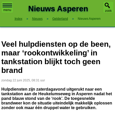
X
Nieuws Asperen
menu
zoek
Index
»
Nieuws
»
Gelderland
»
Nieuws Asperen
Veel hulpdiensten op de been,
maar ‘rookontwikkeling’ in
tankstation blijkt toch geen
brand
zondag 22 juni 2025, 08:31 uur
Hulpdiensten zijn zaterdagavond uitgerukt naar een
tankstation aan de Heukelumseweg in Asperen nadat het
pand blauw stond van de ‘rook’. De toegesnelde
brandweer kon de situatie uiteindelijk makkelijk oplossen
zonder ook maar één druppel water te gebruiken.