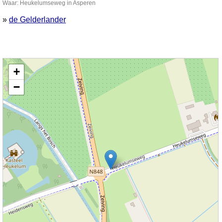
Waar: Heukelumseweg in Asperen
»
de Gelderlander
Kaart nieuws Asperen. Locatie nieuws: 51.87775 / 5.09445 Heukelumseweg
+
−