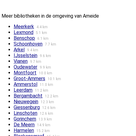
Meer bibliotheken in de omgeving van Ameide
Meerkerk
4.4 km
Lexmond
5.1 km
Benschop
6.1 km
Schoonhoven
7.7 km
Arkel
9.4 km
IJsselstein
9.6 km
Vianen
9.7 km
Oudewater
9.9 km
Montfoort
10.0 km
Groot-Ammers
10.1 km
Ammerstol
11.0 km
Leerdam
11.2 km
Bergambacht
12.2 km
Nieuwegein
12.3 km
Giessenburg
12.6 km
Linschoten
12.6 km
Gorinchem
13.9 km
De Meern
14.9 km
Harmelen
15.2 km