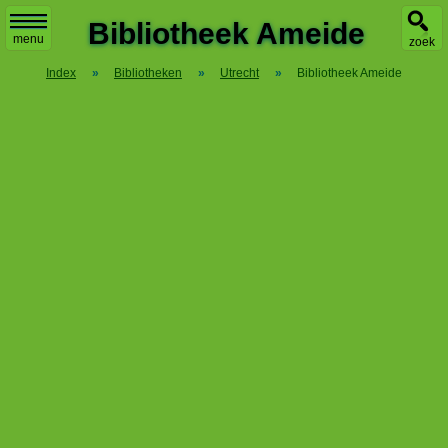
X
Bibliotheek Ameide
menu
zoek
Index
»
Bibliotheken
»
Utrecht
»
Bibliotheek Ameide