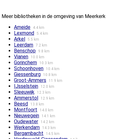
Meer bibliotheken in de omgeving van Meerkerk
Ameide
4.4 km
Lexmond
5.4 km
Arkel
5.5 km
Leerdam
7.2 km
Benschop
9.8 km
Vianen
10.0 km
Gorinchem
10.3 km
Schoonhoven
10.4 km
Giessenburg
10.8 km
Groot-Ammers
11.9 km
IJsselstein
12.0 km
Sleeuwijk
12.3 km
Ammerstol
12.9 km
Beesd
13.8 km
Montfoort
14.0 km
Nieuwegein
14.1 km
Oudewater
14.2 km
Werkendam
14.3 km
Bergambacht
14.5 km