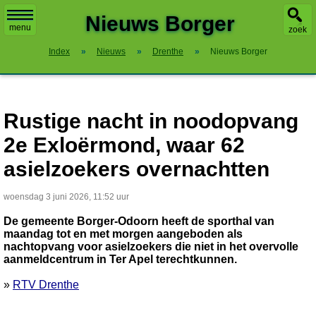
X
Nieuws Borger
menu
zoek
Index
»
Nieuws
»
Drenthe
»
Nieuws Borger
Rustige nacht in noodopvang
2e Exloërmond, waar 62
asielzoekers overnachtten
woensdag 3 juni 2026, 11:52 uur
De gemeente Borger-Odoorn heeft de sporthal van
maandag tot en met morgen aangeboden als
nachtopvang voor asielzoekers die niet in het overvolle
aanmeldcentrum in Ter Apel terechtkunnen.
»
RTV Drenthe