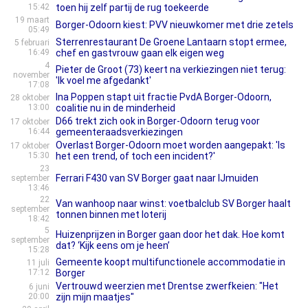
15:42
toen hij zelf partij de rug toekeerde
19 maart
Borger-Odoorn kiest: PVV nieuwkomer met drie zetels
05:49
Sterrenrestaurant De Groene Lantaarn stopt ermee,
5 februari
16:49
chef en gastvrouw gaan elk eigen weg
4
Pieter de Groot (73) keert na verkiezingen niet terug:
november
'Ik voel me afgedankt'
17:08
Ina Poppen stapt uit fractie PvdA Borger-Odoorn,
28 oktober
13:00
coalitie nu in de minderheid
D66 trekt zich ook in Borger-Odoorn terug voor
17 oktober
16:44
gemeenteraadsverkiezingen
Overlast Borger-Odoorn moet worden aangepakt: 'Is
17 oktober
15:30
het een trend, of toch een incident?'
23
Ferrari F430 van SV Borger gaat naar IJmuiden
september
13:46
22
Van wanhoop naar winst: voetbalclub SV Borger haalt
september
tonnen binnen met loterij
18:42
5
Huizenprijzen in Borger gaan door het dak. Hoe komt
september
dat? ‘Kijk eens om je heen’
15:28
Gemeente koopt multifunctionele accommodatie in
11 juli
17:12
Borger
Vertrouwd weerzien met Drentse zwerfkeien: "Het
6 juni
20:00
zijn mijn maatjes"