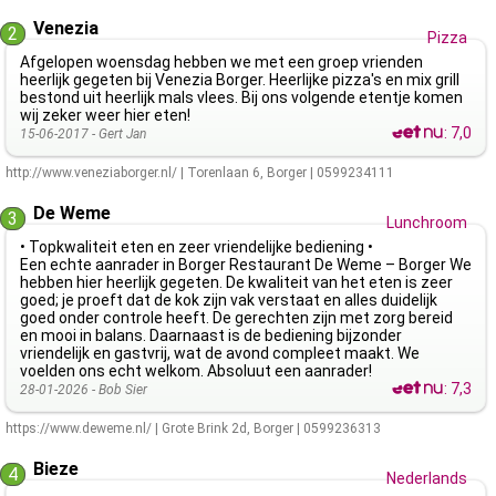
Venezia
2
Pizza
Afgelopen woensdag hebben we met een groep vrienden
heerlijk gegeten bij Venezia Borger. Heerlijke pizza's en mix grill
bestond uit heerlijk mals vlees. Bij ons volgende etentje komen
wij zeker weer hier eten!
:
7,0
15-06-2017 -
Gert Jan
http://www.veneziaborger.nl/
|
Torenlaan 6
,
Borger
|
0599234111
De Weme
3
Lunchroom
• Topkwaliteit eten en zeer vriendelijke bediening •
Een echte aanrader in Borger Restaurant De Weme – Borger We
hebben hier heerlijk gegeten. De kwaliteit van het eten is zeer
goed; je proeft dat de kok zijn vak verstaat en alles duidelijk
goed onder controle heeft. De gerechten zijn met zorg bereid
en mooi in balans. Daarnaast is de bediening bijzonder
vriendelijk en gastvrij, wat de avond compleet maakt. We
voelden ons echt welkom. Absoluut een aanrader!
:
7,3
28-01-2026 -
Bob Sier
https://www.deweme.nl/
|
Grote Brink 2d
,
Borger
|
0599236313
Bieze
4
Nederlands