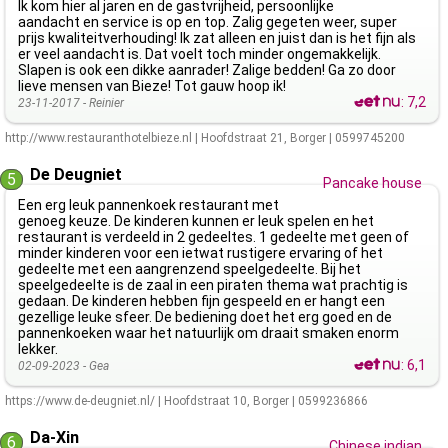
Ik kom hier al jaren en de gastvrijheid, persoonlijke
aandacht en service is op en top. Zalig gegeten weer, super
prijs kwaliteitverhouding! Ik zat alleen en juist dan is het fijn als
er veel aandacht is. Dat voelt toch minder ongemakkelijk.
Slapen is ook een dikke aanrader! Zalige bedden! Ga zo door
lieve mensen van Bieze! Tot gauw hoop ik!
:
7,2
23-11-2017 -
Reinier
http://www.restauranthotelbieze.nl
|
Hoofdstraat 21
,
Borger
|
0599745200
De Deugniet
5
Pancake house
Een erg leuk pannenkoek restaurant met
genoeg keuze. De kinderen kunnen er leuk spelen en het
restaurant is verdeeld in 2 gedeeltes. 1 gedeelte met geen of
minder kinderen voor een ietwat rustigere ervaring of het
gedeelte met een aangrenzend speelgedeelte. Bij het
speelgedeelte is de zaal in een piraten thema wat prachtig is
gedaan. De kinderen hebben fijn gespeeld en er hangt een
gezellige leuke sfeer. De bediening doet het erg goed en de
pannenkoeken waar het natuurlijk om draait smaken enorm
lekker.
:
6,1
02-09-2023 -
Gea
https://www.de-deugniet.nl/
|
Hoofdstraat 10
,
Borger
|
0599236866
Da-Xin
6
Chinese indian