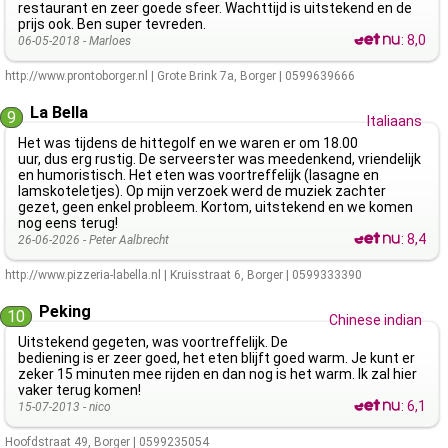
restaurant en zeer goede sfeer. Wachttijd is uitstekend en de
prijs ook. Ben super tevreden.
:
8,0
06-05-2018 -
Marloes
http://www.prontoborger.nl
|
Grote Brink 7a
,
Borger
|
0599639666
La Bella
9
Italiaans
Het was tijdens de hittegolf en we waren er om 18.00
uur, dus erg rustig. De serveerster was meedenkend, vriendelijk
en humoristisch. Het eten was voortreffelijk (lasagne en
lamskoteletjes). Op mijn verzoek werd de muziek zachter
gezet, geen enkel probleem. Kortom, uitstekend en we komen
nog eens terug!
:
8,4
26-06-2026 -
Peter Aalbrecht
http://www.pizzeria-labella.nl
|
Kruisstraat 6
,
Borger
|
0599333390
Peking
10
Chinese indian
Uitstekend gegeten, was voortreffelijk. De
bediening is er zeer goed, het eten blijft goed warm. Je kunt er
zeker 15 minuten mee rijden en dan nog is het warm. Ik zal hier
vaker terug komen!
:
6,1
15-07-2013 -
nico
Hoofdstraat 49
,
Borger
|
0599235054