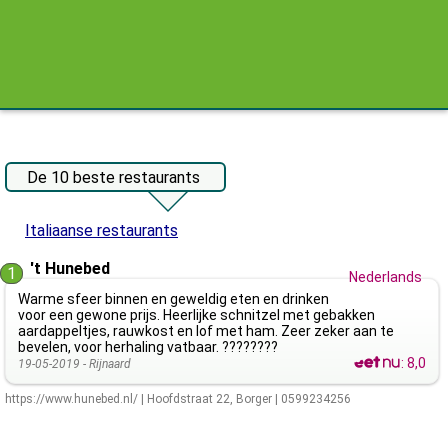
De 10 beste restaurants
Italiaanse restaurants
't Hunebed
1
Nederlands
Warme sfeer binnen en geweldig eten en drinken
voor een gewone prijs. Heerlijke schnitzel met gebakken
aardappeltjes, rauwkost en lof met ham. Zeer zeker aan te
bevelen, voor herhaling vatbaar. ????????
:
8,0
19-05-2019 -
Rijnaard
https://www.hunebed.nl/
|
Hoofdstraat 22
,
Borger
|
0599234256