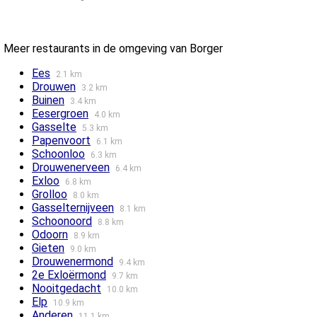
Meer restaurants in de omgeving van Borger
Ees
2.1 km
Drouwen
3.2 km
Buinen
3.4 km
Eesergroen
4.0 km
Gasselte
5.3 km
Papenvoort
6.1 km
Schoonloo
6.3 km
Drouwenerveen
6.4 km
Exloo
6.8 km
Grolloo
8.0 km
Gasselternijveen
8.1 km
Schoonoord
8.8 km
Odoorn
8.9 km
Gieten
9.0 km
Drouwenermond
9.4 km
2e Exloërmond
9.7 km
Nooitgedacht
10.0 km
Elp
10.9 km
Anderen
11.1 km