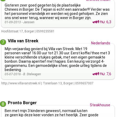
Gisteren zeer goed gegeten bij de plaatselijke
Chinees in Borger. De Tiepan is echt een aanrader!!! Verder was
het personeel vriendelijk en werden wij goed geholpen. Ze zien
ons snel weer terug, wanneer wij weer in Borger zijn.
:
6,3
01-09-2013 -
Janssen
Hoofdstraat 17
,
Borger
|
0599235581
Villa van Streek
7
Nederlands
Mijn verjaardag gevierd bij Villa van Streek. Met 19
personen vanaf 16.00 uur tot 21.30 uur. Eerst koffie/thee met 3
kleine verschillende stukjes gebak, met een eigen gemaakte
bonbon. Daarna aperitief met hapjes. Een keurig verzorgd 4-
gangenmenu. Een gemoedelijke sfeer, goede uitleg tijdens de
bediening.
:
7,6
05-07-2016 -
B. Stelwagen
http://www.villavanstreek.nl
|
Torenlaan 13
,
Borger
|
0599657007
Pronto Borger
8
Steakhouse
Ben met mijn 3 kinderen geweest, normaal lusten
ze geen kip deze keer vonden ze het heerlijk. Zeer goede