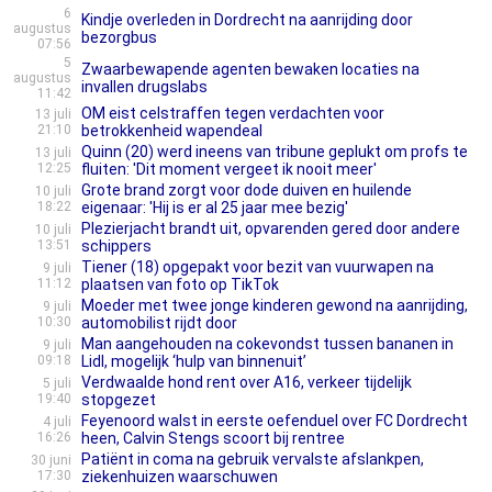
6
Kindje overleden in Dordrecht na aanrijding door
augustus
bezorgbus
07:56
5
Zwaarbewapende agenten bewaken locaties na
augustus
invallen drugslabs
11:42
OM eist celstraffen tegen verdachten voor
13 juli
21:10
betrokkenheid wapendeal
Quinn (20) werd ineens van tribune geplukt om profs te
13 juli
12:25
fluiten: 'Dit moment vergeet ik nooit meer'
Grote brand zorgt voor dode duiven en huilende
10 juli
18:22
eigenaar: 'Hij is er al 25 jaar mee bezig'
Plezierjacht brandt uit, opvarenden gered door andere
10 juli
13:51
schippers
Tiener (18) opgepakt voor bezit van vuurwapen na
9 juli
11:12
plaatsen van foto op TikTok
Moeder met twee jonge kinderen gewond na aanrijding,
9 juli
10:30
automobilist rijdt door
Man aangehouden na cokevondst tussen bananen in
9 juli
09:18
Lidl, mogelijk ‘hulp van binnenuit’
Verdwaalde hond rent over A16, verkeer tijdelijk
5 juli
19:40
stopgezet
Feyenoord walst in eerste oefenduel over FC Dordrecht
4 juli
16:26
heen, Calvin Stengs scoort bij rentree
Patiënt in coma na gebruik vervalste afslankpen,
30 juni
17:30
ziekenhuizen waarschuwen