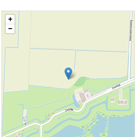
Kaart nieuws Dordrecht. Locatie nieuws: 51.78151 / 4.70887
+
−