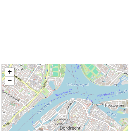
Kaart / Plattegrond Dordrecht centrum
+
−