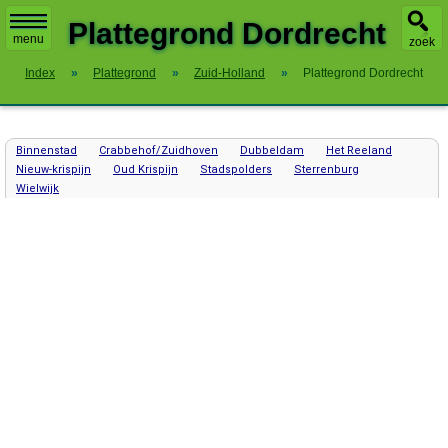
X
Plattegrond Dordrecht
menu
zoek
Index
»
Plattegrond
»
Zuid-Holland
»
Plattegrond Dordrecht
Binnenstad
Crabbehof/Zuidhoven
Dubbeldam
Het Reeland
Nieuw-krispijn
Oud Krispijn
Stadspolders
Sterrenburg
Wielwijk