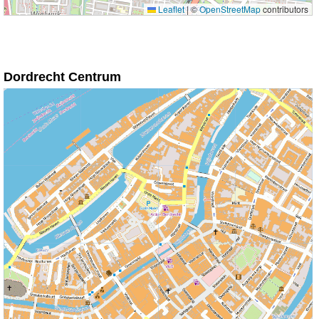
Leaflet
|
©
OpenStreetMap
contributors
Dordrecht Centrum