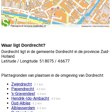
Waar ligt Dordrecht?
Dordrecht ligt in de gemeente Dordrecht in de provincie Zuid-
Holland.
Latitude / Longitude: 51.8075 / 4.6677
Plattegronden van plaatsen in de omgeving van Dordrecht
Zwijndrecht
2.1 km
Papendrecht
4.0 km
's-Gravendeel
4.4 km
Hendrik-Ido-Ambacht
4.9 km
Oud-Alblas
6.2 km
Alblasserdam
6.5 km