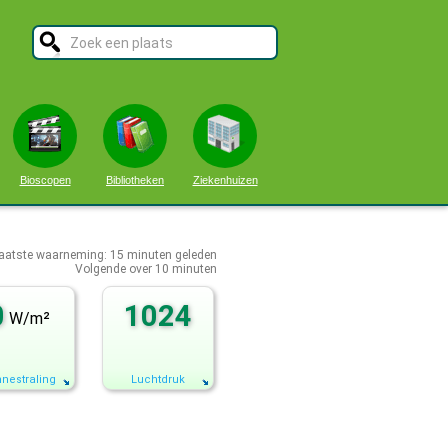
Bioscopen
Bibliotheken
Ziekenhuizen
aatste waarneming:
15
minuten geleden
Volgende over
10 minuten
0
1024
W/m²
nestraling
Luchtdruk