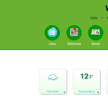
Index
»
Cijfers
Plattegrond
Nieuws
12
.3°
Het weer
Temperatuur