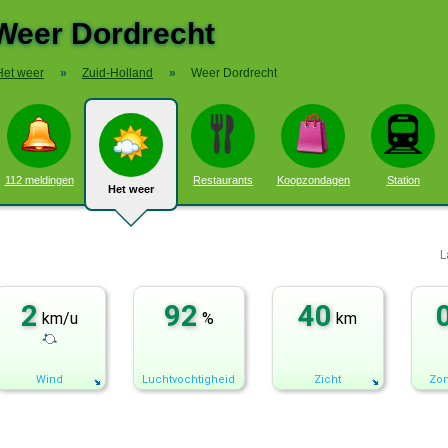
Weer Dordrecht
Het weer
»
Zuid-Holland
»
Weer Dordrecht
112 meldingen
Restaurants
Koopzondagen
Station
Het weer
L
2
92
40
km/u
%
km
Wind
Luchtvochtigheid
Zicht
Zon