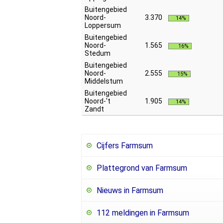
Buitengebied
Noord-
3.370
14%
Loppersum
Buitengebied
Noord-
1.565
16%
Stedum
Buitengebied
Noord-
2.555
15%
Middelstum
Buitengebied
Noord-'t
1.905
14%
Zandt
Cijfers Farmsum
Plattegrond van Farmsum
Nieuws in Farmsum
112 meldingen in Farmsum