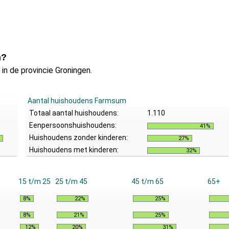
m?
n de provincie Groningen.
Aantal huishoudens Farmsum
Totaal aantal huishoudens:
1.110
Eenpersoonshuishoudens:
41%
Huishoudens zonder kinderen:
27%
Huishoudens met kinderen:
32%
15 t/m 25
25 t/m 45
45 t/m 65
65+
8%
22%
25%
8%
21%
25%
12%
20%
31%