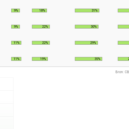
9%
18%
31%
9%
22%
30%
11%
22%
29%
11%
19%
35%
Bron: CB