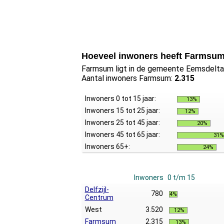
Hoeveel inwoners heeft Farmsu
Farmsum ligt in de gemeente Eemsdelta i
Aantal inwoners Farmsum:
2.315
Inwoners 0 tot 15 jaar:
13%
Inwoners 15 tot 25 jaar:
12%
Inwoners 25 tot 45 jaar:
20%
Inwoners 45 tot 65 jaar:
31%
Inwoners 65+:
24%
Inwoners
0 t/m 15
Delfzijl-
780
4%
Centrum
West
3.520
12%
Farmsum
2.315
13%