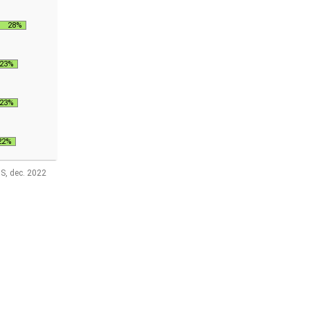
28%
23%
23%
22%
S, dec. 2022