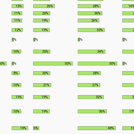
13%
26%
28%
16
11%
20%
30%
11%
19%
26%
12%
19%
33%
0%
0%
0%
0%
10%
20%
34%
50%
0%
50%
50%
0%
8%
20%
28%
10%
21%
27%
13%
19%
32%
10%
19%
36%
17
19%
5%
48%
1