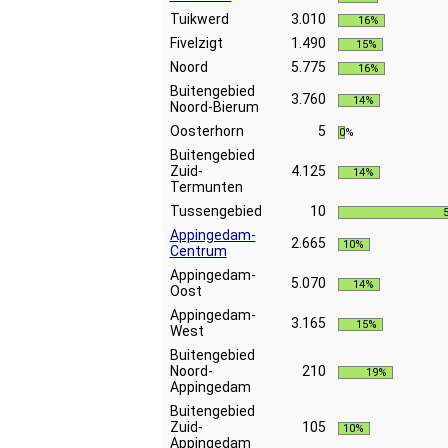
Tuikwerd
3.010
16%
Fivelzigt
1.490
15%
Noord
5.775
16%
Buitengebied
3.760
14%
Noord-Bierum
Oosterhorn
5
0%
Buitengebied
Zuid-
4.125
14%
Termunten
Tussengebied
10
Appingedam-
2.665
10%
Centrum
Appingedam-
5.070
14%
Oost
Appingedam-
3.165
15%
West
Buitengebied
Noord-
210
19%
Appingedam
Buitengebied
Zuid-
105
10%
Appingedam