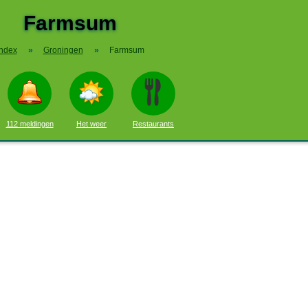
Farmsum
Index
»
Groningen
»
Farmsum
112 meldingen
Het weer
Restaurants