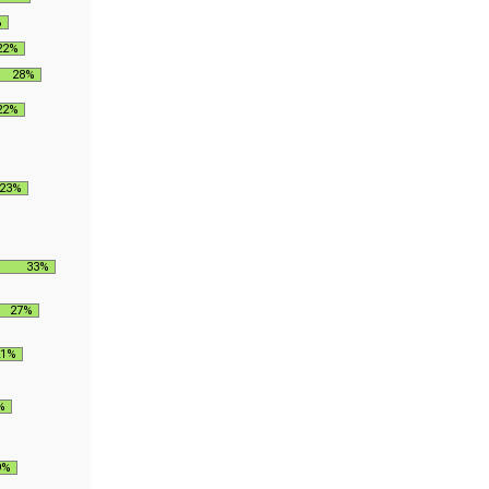
%
22%
28%
22%
23%
33%
27%
21%
%
9%