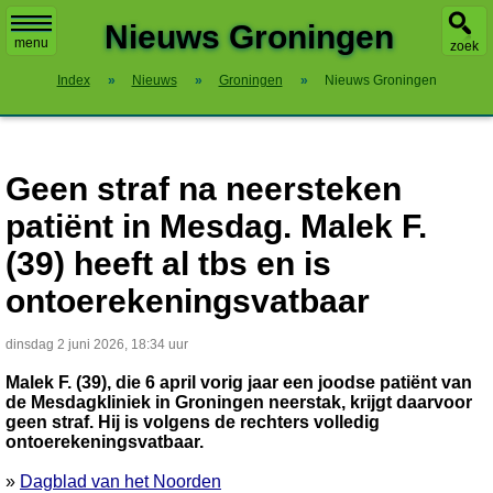
X
Nieuws Groningen
menu
zoek
Index
»
Nieuws
»
Groningen
»
Nieuws Groningen
Geen straf na neersteken
patiënt in Mesdag. Malek F.
(39) heeft al tbs en is
ontoerekeningsvatbaar
dinsdag 2 juni 2026, 18:34 uur
Malek F. (39), die 6 april vorig jaar een joodse patiënt van
de Mesdagkliniek in Groningen neerstak, krijgt daarvoor
geen straf. Hij is volgens de rechters volledig
ontoerekeningsvatbaar.
»
Dagblad van het Noorden