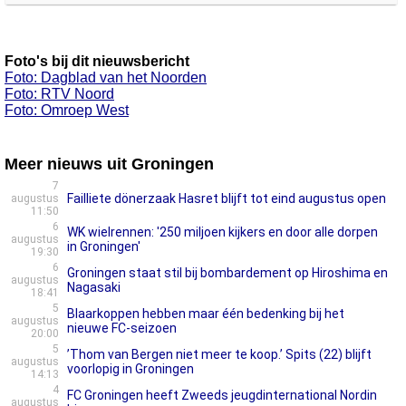
Foto's bij dit nieuwsbericht
Foto: Dagblad van het Noorden
Foto: RTV Noord
Foto: Omroep West
Meer nieuws uit Groningen
7
Failliete dönerzaak Hasret blijft tot eind augustus open
augustus
11:50
6
WK wielrennen: '250 miljoen kijkers en door alle dorpen
augustus
in Groningen'
19:30
6
Groningen staat stil bij bombardement op Hiroshima en
augustus
Nagasaki
18:41
5
Blaarkoppen hebben maar één bedenking bij het
augustus
nieuwe FC-seizoen
20:00
5
’Thom van Bergen niet meer te koop.’ Spits (22) blijft
augustus
voorlopig in Groningen
14:13
4
FC Groningen heeft Zweeds jeugdinternational Nordin
augustus