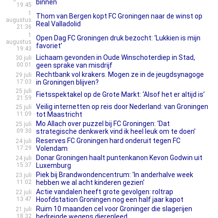
binnen
19:45
1
Thom van Bergen kopt FC Groningen naar de winst op
augustus
Real Valladolid
21:36
1
Open Dag FC Groningen druk bezocht: ‘Lukkien is mijn
augustus
favoriet’
19:43
Lichaam gevonden in Oude Winschoterdiep in Stad,
30 juli
00:01
geen sprake van misdrijf
Rechtbank vol krakers. Mogen ze in de jeugdsynagoge
29 juli
17:03
in Groningen blijven?
25 juli
Fietsspektakel op de Grote Markt: ‘Alsof het er altijd is’
21:59
Veilig internetten op reis door Nederland: van Groningen
25 juli
11:09
tot Maastricht
Mo Allach over puzzel bij FC Groningen: ‘Dat
25 juli
09:30
strategische denkwerk vind ik heel leuk om te doen’
Reserves FC Groningen hard onderuit tegen FC
24 juli
17:29
Volendam
Donar Groningen haalt puntenkanon Kevon Godwin uit
24 juli
15:37
Luxemburg
Piek bij Brandwondencentrum: 'In anderhalve week
23 juli
11:02
hebben we al acht kinderen gezien'
Actie vandalen heeft grote gevolgen: roltrap
22 juli
13:47
Hoofdstation Groningen nog een half jaar kapot
Ruim 10 maanden cel voor Groninger die slagerijen
21 juli
18:32
bedreigde wegens dierenleed