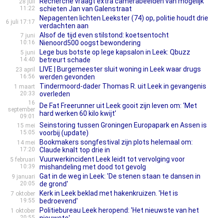
Recherche vraagt extra camerabeelden van mogelijk
28 juli
11:22
schieten Jan van Galenstraat
Nepagenten lichten Leekster (74) op, politie houdt drie
6 juli 17:17
verdachten aan
Alsof de tijd even stilstond: koetsentocht
7 juni
10:16
Nienoord500 oogst bewondering
Lege bus botste op lege kapsalon in Leek: Qbuzz
5 juni
14:40
betreurt schade
LIVE | Burgemeester sluit woning in Leek waar drugs
23 april
16:56
werden gevonden
Tindermoord-dader Thomas R. uit Leek in gevangenis
1 maart
20:33
overleden
16
De Fat Freerunner uit Leek gooit zijn leven om: ‘Met
september
hard werken 60 kilo kwijt’
09:01
Seinstoring tussen Groningen Europapark en Assen is
15 mei
15:05
voorbij (update)
Bookmakers songfestival zijn plots helemaal om:
14 mei
17:20
Claude knalt top drie in
Vuurwerkincident Leek leidt tot vervolging voor
5 februari
10:39
mishandeling met dood tot gevolg
Gat in de weg in Leek: 'De stenen staan te dansen in
9 januari
20:05
de grond'
Kerk in Leek beklad met hakenkruizen. 'Het is
7 oktober
19:55
bedroevend'
Politiebureau Leek heropend: 'Het nieuwste van het
1 oktober
20:55