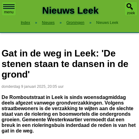
X
Nieuws Leek
menu
zoek
Index
»
Nieuws
»
Groningen
»
Nieuws Leek
Gat in de weg in Leek: 'De
stenen staan te dansen in de
grond'
donderdag 9 januari 2025, 20:05 uur
De Romboutstraat in Leek is sinds woensdagmiddag
deels afgezet vanwege grondverzakkingen. Volgens
straatbewoners is de verzakking te wijten aan de slechte
staat van de riolering en boomwortels die ondergronds
groeien. Gemeente Westerkwartier vermoedt dat een
breuk in een rioleringsbuis inderdaad de reden is van het
gat in de weg.