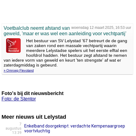
Voetbalclub neemt afstand van
woensdag 12 maart 2025, 16:53 uur
geweld, 'maar er was wel een aanleiding voor vechtpartij'
Het bestuur van SV Lelystad '67 betreurt de de gang
van zaken rond een massale vechtpartij waarin
meerdere Lelystadse spelers uit het eerste elftal een
hoofdrol hadden. Het bestuur zegt afstand te nemen
van iedere vorm van geweld en keurt 'ten strengste' af wat er
zaterdagmiddag is gebeurd.
» Omroep Flevoland
Foto's bij dit nieuwsbericht
Foto: de Stentor
Meer nieuws uit Lelystad
7
Enkelband doorgeknipt: verdachte Kempenaargroep
augustus
voortvluchtig
13:39