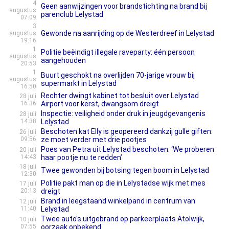
4
Geen aanwijzingen voor brandstichting na brand bij
augustus
parenclub Lelystad
07:09
3
Gewonde na aanrijding op de Westerdreef in Lelystad
augustus
19:16
1
Politie beëindigt illegale raveparty: één persoon
augustus
aangehouden
20:53
1
Buurt geschokt na overlijden 70-jarige vrouw bij
augustus
supermarkt in Lelystad
16:50
Rechter dwingt kabinet tot besluit over Lelystad
28 juli
16:36
Airport voor kerst, dwangsom dreigt
Inspectie: veiligheid onder druk in jeugdgevangenis
28 juli
14:38
Lelystad
Beschoten kat Elly is geopereerd dankzij gulle giften:
26 juli
09:56
ze moet verder met drie pootjes
Poes van Petra uit Lelystad beschoten: ‘We proberen
20 juli
14:43
haar pootje nu te redden’
18 juli
Twee gewonden bij botsing tegen boom in Lelystad
12:30
Politie pakt man op die in Lelystadse wijk met mes
17 juli
20:13
dreigt
Brand in leegstaand winkelpand in centrum van
12 juli
11:40
Lelystad
Twee auto's uitgebrand op parkeerplaats Atolwijk,
10 juli
07:55
oorzaak onbekend