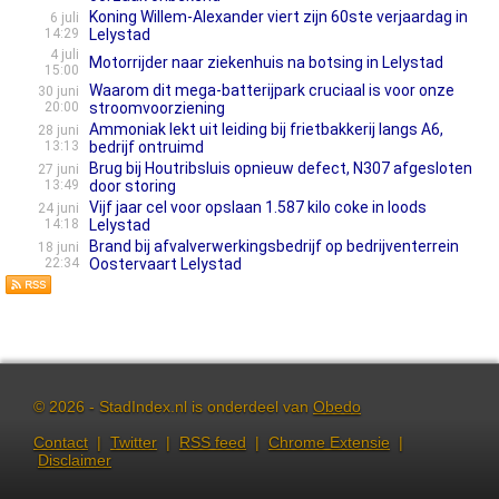
Koning Willem-Alexander viert zijn 60ste verjaardag in
6 juli
14:29
Lelystad
4 juli
Motorrijder naar ziekenhuis na botsing in Lelystad
15:00
Waarom dit mega-batterijpark cruciaal is voor onze
30 juni
20:00
stroomvoorziening
Ammoniak lekt uit leiding bij frietbakkerij langs A6,
28 juni
13:13
bedrijf ontruimd
Brug bij Houtribsluis opnieuw defect, N307 afgesloten
27 juni
13:49
door storing
Vijf jaar cel voor opslaan 1.587 kilo coke in loods
24 juni
14:18
Lelystad
Brand bij afvalverwerkingsbedrijf op bedrijventerrein
18 juni
22:34
Oostervaart Lelystad
© 2026 - StadIndex.nl is onderdeel van
Obedo
Contact
|
Twitter
|
RSS feed
|
Chrome Extensie
|
Disclaimer