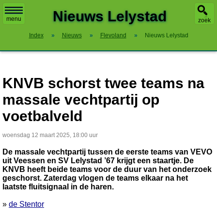
X
Nieuws Lelystad
menu
zoek
Index
»
Nieuws
»
Flevoland
»
Nieuws Lelystad
KNVB schorst twee teams na
massale vechtpartij op
voetbalveld
woensdag 12 maart 2025, 18:00 uur
De massale vechtpartij tussen de eerste teams van VEVO
uit Veessen en SV Lelystad ’67 krijgt een staartje. De
KNVB heeft beide teams voor de duur van het onderzoek
geschorst. Zaterdag vlogen de teams elkaar na het
laatste fluitsignaal in de haren.
»
de Stentor