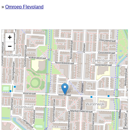
»
Omroep Flevoland
Kaart nieuws Lelystad. Locatie nieuws: 52.49418 / 5.48900 Voorstraat
+
−