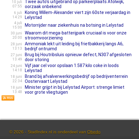
Twee auto's uitgebrand op parkeerplaats Atolwijk,
10 juli
07:55
oorzaak onbekend
Koning Willem-Alexander viert zijn 60ste verjaardag in
6 juli
14:29
Lelystad
4 juli
Motorrijder naar ziekenhuis na botsing in Lelystad
15:00
Waarom dit mega-batterijpark cruciaal is voor onze
30 juni
20:00
stroomvoorziening
Ammoniak lekt uit leiding bij frietbakkerij langs A6,
28 juni
13:13
bedrijf ontruimd
Brug bij Houtribsluis opnieuw defect, N307 afgesloten
27 juni
13:49
door storing
Vijf jaar cel voor opslaan 1.587 kilo coke in loods
24 juni
14:18
Lelystad
Brand bij afvalverwerkingsbedrijf op bedrijventerrein
18 juni
22:34
Oostervaart Lelystad
Minister grijpt in bij Lelystad Airport: strenge limiet
18 juni
13:48
voor grote vliegtuigen
© 2026 - StadIndex.nl is onderdeel van
Obedo