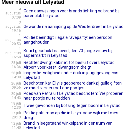
Meer nieuws uit Lelystad
4
Geen aanwijzingen voor brandstichting na brand bij
augustus
parenclub Lelystad
07:09
3
Gewonde na aanrijding op de Westerdreef in Lelystad
augustus
19:16
1
Politie beëindigt illegale raveparty: één persoon
augustus
aangehouden
20:53
1
Buurt geschokt na overlijden 70-jarige vrouw bij
augustus
supermarkt in Lelystad
16:50
Rechter dwingt kabinet tot besluit over Lelystad
28 juli
16:36
Airport voor kerst, dwangsom dreigt
Inspectie: veiligheid onder druk in jeugdgevangenis
28 juli
14:38
Lelystad
Beschoten kat Elly is geopereerd dankzij gulle giften:
26 juli
09:56
ze moet verder met drie pootjes
Poes van Petra uit Lelystad beschoten: ‘We proberen
20 juli
14:43
haar pootje nu te redden’
18 juli
Twee gewonden bij botsing tegen boom in Lelystad
12:30
Politie pakt man op die in Lelystadse wijk met mes
17 juli
20:13
dreigt
Brand in leegstaand winkelpand in centrum van
12 juli
11:40
Lelystad