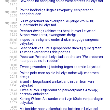
Gewonde na aanrijding op de Westerdreef in Lelystad
augustus
19:16
1
Politie beëindigt illegale raveparty: één persoon
augustus
aangehouden
20:53
1
Buurt geschokt na overlijden 70-jarige vrouw bij
augustus
supermarkt in Lelystad
16:50
Rechter dwingt kabinet tot besluit over Lelystad
28 juli
16:36
Airport voor kerst, dwangsom dreigt
Inspectie: veiligheid onder druk in jeugdgevangenis
28 juli
14:38
Lelystad
Beschoten kat Elly is geopereerd dankzij gulle giften:
26 juli
09:56
ze moet verder met drie pootjes
Poes van Petra uit Lelystad beschoten: ‘We proberen
20 juli
14:43
haar pootje nu te redden’
18 juli
Twee gewonden bij botsing tegen boom in Lelystad
12:30
Politie pakt man op die in Lelystadse wijk met mes
17 juli
20:13
dreigt
Brand in leegstaand winkelpand in centrum van
12 juli
11:40
Lelystad
Twee auto's uitgebrand op parkeerplaats Atolwijk,
10 juli
07:55
oorzaak onbekend
Koning Willem-Alexander viert zijn 60ste verjaardag in
6 juli
14:29
Lelystad
4 juli
Motorrijder naar ziekenhuis na botsing in Lelystad