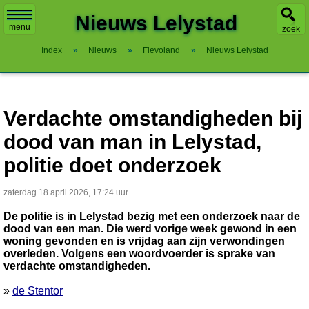
X
Nieuws Lelystad
menu
zoek
Index
»
Nieuws
»
Flevoland
»
Nieuws Lelystad
Verdachte omstandigheden bij
dood van man in Lelystad,
politie doet onderzoek
zaterdag 18 april 2026, 17:24 uur
De politie is in Lelystad bezig met een onderzoek naar de
dood van een man. Die werd vorige week gewond in een
woning gevonden en is vrijdag aan zijn verwondingen
overleden. Volgens een woordvoerder is sprake van
verdachte omstandigheden.
»
de Stentor