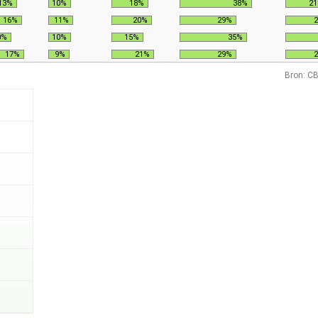
13%
10%
18%
38%
2
16%
11%
20%
29%
0%
10%
15%
35%
17%
9%
21%
29%
Bron: CB