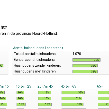
cht?
en in de provincie Noord-Holland.
Aantal huishoudens Loosdrecht
Totaal aantal huishoudens:
1.070
Eenpersoonshuishoudens:
36%
Huishoudens zonder kinderen:
8%
32%
Huishoudens met kinderen:
32%
t/m 15
15 t/m 25
25 t/m 45
45 t/m 65
65+
1%
10%
18%
35%
14%
10%
18%
31%
15%
12%
19%
33%
2