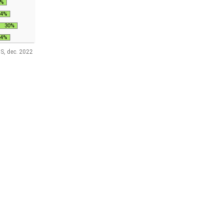
1%
24%
30%
24%
S, dec. 2022