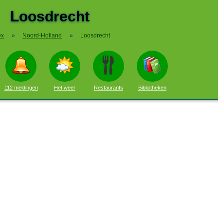
Loosdrecht
ex
»
Noord-Holland
»
Loosdrecht
112 meldingen
Het weer
Restaurants
Bibliotheken