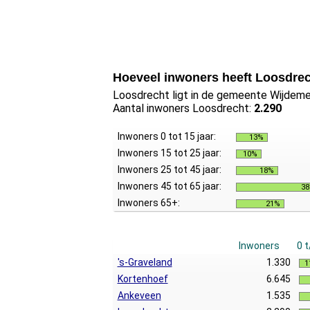
Hoeveel inwoners heeft Loosdre
Loosdrecht ligt in de gemeente Wijdemer
Aantal inwoners Loosdrecht:
2.290
Inwoners 0 tot 15 jaar:
13%
Inwoners 15 tot 25 jaar:
10%
Inwoners 25 tot 45 jaar:
18%
Inwoners 45 tot 65 jaar:
3
Inwoners 65+:
21%
Inwoners
0 
's-Graveland
1.330
1
Kortenhoef
6.645
Ankeveen
1.535