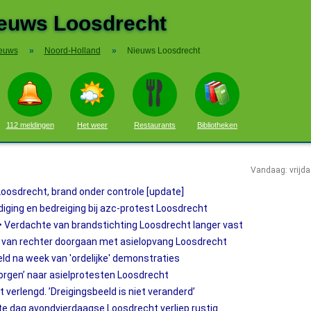
euws Loosdrecht
euws
»
Noord-Holland
»
Nieuws Loosdrecht
112 meldingen
Het weer
Restaurants
Bibliotheken
Vandaag: vrijd
Loosdrecht, brand onder controle [update]
diging en bedreiging bij azc-protest Loosdrecht
n • Verdachte van brandstichting Loosdrecht langer vast
an rechter doorgaan met asielopvang Loosdrecht
d na week van 'ordelijke' demonstraties
zorgen’ naar asielprotesten Loosdrecht
verlengd. ’Dreigingsbeeld is niet veranderd’
e dag avondvierdaagse Loosdrecht verliep rustig