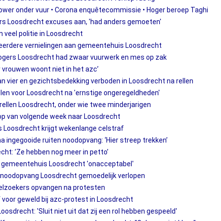
ower onder vuur • Corona enquêtecommissie • Hoger beroep Taghi
rs Loosdrecht excuses aan, 'had anders gemoeten'
veel politie in Loosdrecht
 eerdere vernielingen aan gemeentehuis Loosdrecht
ogers Loosdrecht had zwaar vuurwerk en mes op zak
 vrouwen woont niet in het azc’
 vier en gezichtsbedekking verboden in Loosdrecht na rellen
n voor Loosdrecht na 'ernstige ongeregeldheden'
ellen Loosdrecht, onder wie twee minderjarigen
oop van volgende week naar Loosdrecht
Loosdrecht krijgt wekenlange celstraf
ingegooide ruiten noodopvang: ‘Hier streep trekken’
cht: ’Ze hebben nog meer in petto’
n gemeentehuis Loosdrecht 'onacceptabel'
oodopvang Loosdrecht gemoedelijk verlopen
elzoekers opvangen na protesten
 voor geweld bij azc-protest in Loosdrecht
oosdrecht: 'Sluit niet uit dat zij een rol hebben gespeeld'