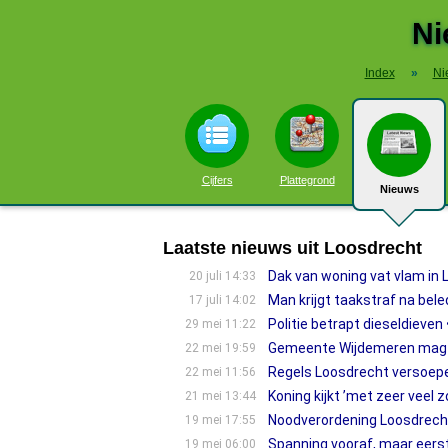
Ni
Index
»
Ni
Cijfers
Plattegrond
Nieuws
Laatste nieuws uit Loosdrecht
Dak van woning vat vlam in 
20 juli 14:33
Man krijgt taakstraf na bele
17 juli 14:02
Politie betrapt dieseldieve
29 mei 11:22
Gemeente Wijdemeren mag v
22 mei 19:59
Regels Loosdrecht versoepel
22 mei 11:56
Koning kijkt ’met zeer veel 
21 mei 13:44
Noodverordening Loosdrecht 
19 mei 17:55
Spanning vooraf, maar eerst
19 mei 06:00