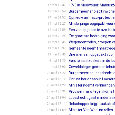
17/5 in Nieuwsuur: Markusz
17 mei 16:47
Burgemeester biedt inwone
15 mei 23:54
Opnieuw anti-azc-protest en 
14 mei 21:52
Minderjarige opgepakt voor
14 mei 12:27
Een van opgepakte azc-bet
14 mei 08:55
‘De grootste bedreiging voor
13 mei 20:25
Wegencontroles, groepen van
13 mei 18:45
Gemeente neemt maatregele
13 mei 18:37
Drie mensen opgepakt voor r
13 mei 10:46
Eerste asielzoekers in de l
6 mei 18:30
Geweldpleger gemeentehuis 
1 mei 18:03
Burgemeester Loosdrecht na 
28 april 16:22
Onrust houdt aan in Loosdre
28 april 15:12
Minister noemt vernielinge
28 april 14:22
Vrouwenmars tegen komst n
25 april 20:36
Loosdrecht gaat minder asi
24 april 18:04
Relschopper krijgt taakstraf
24 april 17:11
Minister Van Weel na rellen L
24 april 11:54