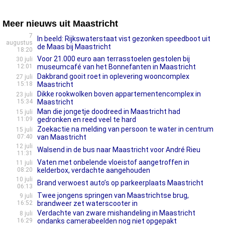
Meer nieuws uit Maastricht
7
In beeld: Rijkswaterstaat vist gezonken speedboot uit
augustus
de Maas bij Maastricht
18:20
Voor 21.000 euro aan terrasstoelen gestolen bij
30 juli
12:01
museumcafé van het Bonnefanten in Maastricht
Dakbrand gooit roet in oplevering wooncomplex
27 juli
15:18
Maastricht
Dikke rookwolken boven appartementencomplex in
23 juli
15:34
Maastricht
Man die jongetje doodreed in Maastricht had
15 juli
11:09
gedronken en reed veel te hard
Zoekactie na melding van persoon te water in centrum
15 juli
07:40
van Maastricht
12 juli
Walsend in de bus naar Maastricht voor André Rieu
11:31
Vaten met onbelende vloeistof aangetroffen in
11 juli
08:20
kelderbox, verdachte aangehouden
10 juli
Brand verwoest auto’s op parkeerplaats Maastricht
06:13
Twee jongens springen van Maastrichtse brug,
9 juli
16:52
brandweer zet waterscooter in
Verdachte van zware mishandeling in Maastricht
8 juli
16:29
ondanks camerabeelden nog niet opgepakt