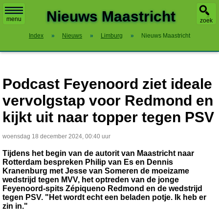
X
Nieuws Maastricht
menu
zoek
Index
»
Nieuws
»
Limburg
»
Nieuws Maastricht
Podcast Feyenoord ziet ideale
vervolgstap voor Redmond en
kijkt uit naar topper tegen PSV
woensdag 18 december 2024, 00:40 uur
Tijdens het begin van de autorit van Maastricht naar
Rotterdam bespreken Philip van Es en Dennis
Kranenburg met Jesse van Someren de moeizame
wedstrijd tegen MVV, het optreden van de jonge
Feyenoord-spits Zépiqueno Redmond en de wedstrijd
tegen PSV. "Het wordt echt een beladen potje. Ik heb er
zin in."