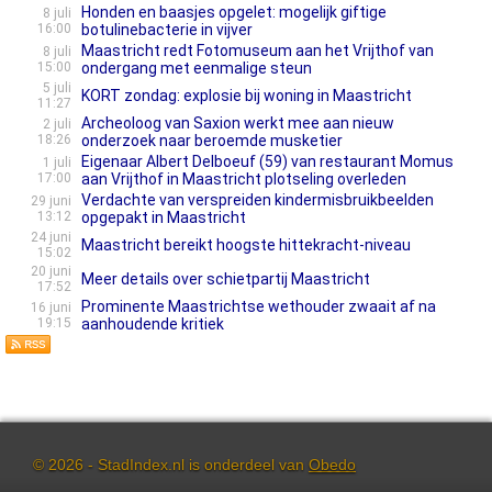
Honden en baasjes opgelet: mogelijk giftige
8 juli
16:00
botulinebacterie in vijver
Maastricht redt Fotomuseum aan het Vrijthof van
8 juli
15:00
ondergang met eenmalige steun
5 juli
KORT zondag: explosie bij woning in Maastricht
11:27
Archeoloog van Saxion werkt mee aan nieuw
2 juli
18:26
onderzoek naar beroemde musketier
Eigenaar Albert Delboeuf (59) van restaurant Momus
1 juli
17:00
aan Vrijthof in Maastricht plotseling overleden
Verdachte van verspreiden kindermisbruikbeelden
29 juni
13:12
opgepakt in Maastricht
24 juni
Maastricht bereikt hoogste hittekracht-niveau
15:02
20 juni
Meer details over schietpartij Maastricht
17:52
Prominente Maastrichtse wethouder zwaait af na
16 juni
19:15
aanhoudende kritiek
© 2026 - StadIndex.nl is onderdeel van
Obedo