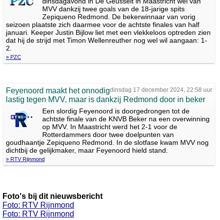
dinsdagavond in De Geusselt in Maastricht wel van
MVV dankzij twee goals van de 18-jarige spits
Zepiqueno Redmond. De bekerwinnaar van vorig
seizoen plaatste zich daarmee voor de achtste finales van half
januari. Keeper Justin Bijlow liet met een vlekkeloos optreden zien
dat hij de strijd met Timon Wellenreuther nog wel wil aangaan: 1-
2.
» PZC
Feyenoord maakt het onnodig
dinsdag 17 december 2024, 22:58 uur
lastig tegen MVV, maar is dankzij Redmond door in beker
Een slordig Feyenoord is doorgedrongen tot de
achtste finale van de KNVB Beker na een overwinning
op MVV. In Maastricht werd het 2-1 voor de
Rotterdammers door twee doelpunten van
goudhaantje Zepiqueno Redmond. In de slotfase kwam MVV nog
dichtbij de gelijkmaker, maar Feyenoord hield stand.
» RTV Rijnmond
Foto's bij dit nieuwsbericht
Foto: RTV Rijnmond
Foto: RTV Rijnmond