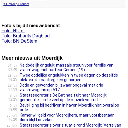
» Omroep Brabant
Foto's bij dit nieuwsbericht
Foto: NU.nl
Foto: Brabants Dagblad
Foto: BN DeStem
Meer nieuws uit Moerdijk
Na dodelijk ongeluk: massale steun voor familie van
31 juli
09:40
vrachtwagenchauffeur Gerben (19)
Twee dodelijke ongelukken in twee dagen op dezelfde
29 juli
18:25
plek: extra maatregelen genomen
Dode en gewonden bij zwaar ongeval met drie
28 juli
17:53
vrachtwagens op A17
Staatssecretaris De Bat haalt uit naar Moerdijk:
8 juli
12:25
gemeente liep te veel op de muziek vooruit
Beveiliging bij bedrijven in haven Moerdijk niet overal op
6 juli
18:00
orde
Kamer wil geld voor Moerdijkers, maar voortbestaan
30 juni
16:20
dorp blijft onzeker
Staatssecretaris over situatie rond Moerdijk: 'Verre van
25 juni