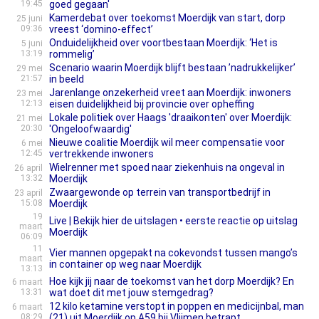
19:45
goed gegaan'
Kamerdebat over toekomst Moerdijk van start, dorp
25 juni
09:36
vreest ‘domino-effect’
Onduidelijkheid over voortbestaan Moerdijk: ‘Het is
5 juni
13:19
rommelig’
Scenario waarin Moerdijk blijft bestaan ’nadrukkelijker’
29 mei
21:57
in beeld
Jarenlange onzekerheid vreet aan Moerdijk: inwoners
23 mei
12:13
eisen duidelijkheid bij provincie over opheffing
Lokale politiek over Haags 'draaikonten' over Moerdijk:
21 mei
20:30
'Ongeloofwaardig'
Nieuwe coalitie Moerdijk wil meer compensatie voor
6 mei
12:45
vertrekkende inwoners
Wielrenner met spoed naar ziekenhuis na ongeval in
26 april
13:32
Moerdijk
Zwaargewonde op terrein van transportbedrijf in
23 april
15:08
Moerdijk
19
Live | Bekijk hier de uitslagen • eerste reactie op uitslag
maart
Moerdijk
06:09
11
Vier mannen opgepakt na cokevondst tussen mango’s
maart
in container op weg naar Moerdijk
13:13
Hoe kijk jij naar de toekomst van het dorp Moerdijk? En
6 maart
13:31
wat doet dit met jouw stemgedrag?
12 kilo ketamine verstopt in poppen en medicijnbal, man
6 maart
08:29
(21) uit Moerdijk op A59 bij Vlijmen betrapt