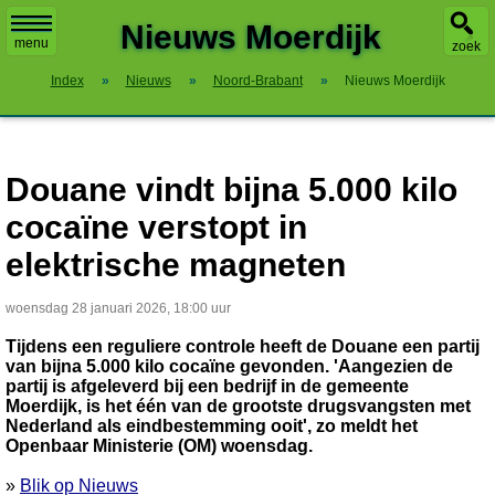
X
Nieuws Moerdijk
menu
zoek
Index
»
Nieuws
»
Noord-Brabant
»
Nieuws Moerdijk
Douane vindt bijna 5.000 kilo
cocaïne verstopt in
elektrische magneten
woensdag 28 januari 2026, 18:00 uur
Tijdens een reguliere controle heeft de Douane een partij
van bijna 5.000 kilo cocaïne gevonden. 'Aangezien de
partij is afgeleverd bij een bedrijf in de gemeente
Moerdijk, is het één van de grootste drugsvangsten met
Nederland als eindbestemming ooit', zo meldt het
Openbaar Ministerie (OM) woensdag.
»
Blik op Nieuws