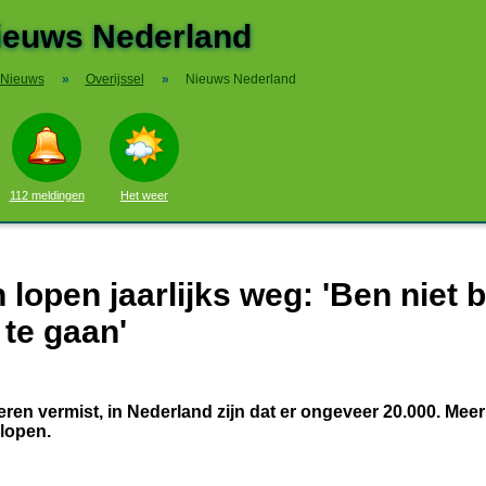
ieuws Nederland
Nieuws
»
Overijssel
»
Nieuws Nederland
112 meldingen
Het weer
lopen jaarlijks weg: 'Ben niet 
te gaan'
eren vermist, in Nederland zijn dat er ongeveer 20.000. Mee
glopen.