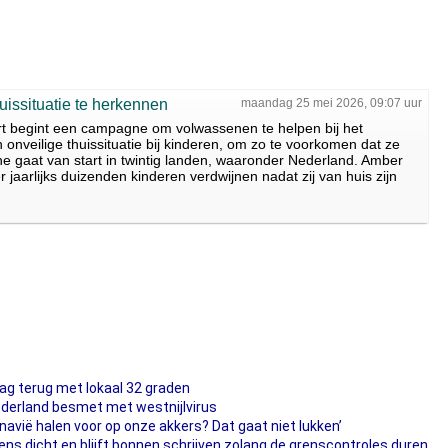
issituatie te herkennen
maandag 25 mei 2026, 09:07 uur
t begint een campagne om volwassenen te helpen bij het
onveilige thuissituatie bij kinderen, om zo te voorkomen dat ze
 gaat van start in twintig landen, waaronder Nederland. Amber
 jaarlijks duizenden kinderen verdwijnen nadat zij van huis zijn
ag terug met lokaal 32 graden
ederland besmet met westnijlvirus
navië halen voor op onze akkers? Dat gaat niet lukken’
s dicht en blijft bonnen schrijven zolang de grenscontroles duren