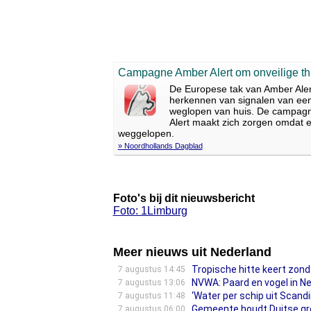
Campagne Amber Alert om onveilige thu
De Europese tak van Amber Aler
herkennen van signalen van een 
weglopen van huis. De campagne
Alert maakt zich zorgen omdat er
weggelopen.
» Noordhollands Dagblad
Foto's bij dit nieuwsbericht
Foto: 1Limburg
Meer nieuws uit Nederland
Tropische hitte keert zond
7 augustus 14:45
NVWA: Paard en vogel in N
7 augustus 13:06
‘Water per schip uit Scandi
7 augustus 11:48
Gemeente houdt Duitse gren
7 augustus 06:00