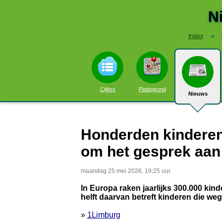
N
Index
»
Cijfers
Plattegrond
Nieuws
Honderden kinderen 
om het gesprek aan 
maandag 25 mei 2026, 19:25 uur
In Europa raken jaarlijks 300.000 kind
helft daarvan betreft kinderen die we
»
1Limburg