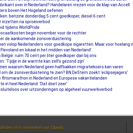
brikant over in Nederland? Handelaren vrezen voor de klap van Accell
ters boven Het Hogeland oefenen
ken: benzine donderdag 5 cent goedkoper, diesel 6 cent
r inzetten na sproeiverbod
heid tijdens WorldPride
vocaatkosten begin november voor de rechter
ver de aankomende zonsverduistering
omen volop Nederlanders voor goedkope sigaretten. Maar voor hoelang 
 Flevoland en lokaal in het midden van Nederland’
 België: ruim 70 cent per liter goedkoper dan bij ons
n: 'Tijdje in de warmte kan zelfs gezond zijn'
 zien waarom Nederland geen halfbakken migratiekoers kan varen
and om de zonsverduistering te zien? BN DeStem zoekt ‘eclipsejagers’
 flitsmarathon in Nederland en Europese vakantielanden
e in heel Nederland: ‘Dat doet zeer’
uiteloos over uitzonderingen op algeheel vuurwerkverbod
dIndex.nl is onderdeel van
Obedo