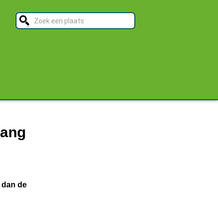
bang
r dan de