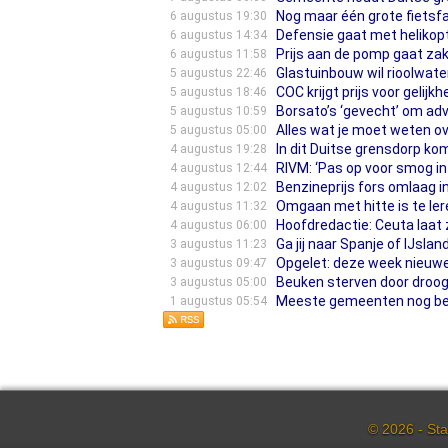
Nog maar één grote fietsfa
6 augustus 19:30
Defensie gaat met helikop
6 augustus 14:34
Prijs aan de pomp gaat zak
6 augustus 11:58
Glastuinbouw wil rioolwate
5 augustus 22:46
COC krijgt prijs voor gelijk
5 augustus 18:46
Borsato’s ‘gevecht’ om ad
5 augustus 10:59
Alles wat je moet weten o
5 augustus 05:00
In dit Duitse grensdorp k
4 augustus 19:28
RIVM: ‘Pas op voor smog in
4 augustus 12:44
Benzineprijs fors omlaag in
4 augustus 12:02
Omgaan met hitte is te lere
4 augustus 11:32
Hoofdredactie: Ceuta laat
4 augustus 06:00
Ga jij naar Spanje of IJsl
3 augustus 11:23
Opgelet: deze week nieuwe
3 augustus 09:47
Beuken sterven door droogt
3 augustus 05:00
Meeste gemeenten nog besl
1 augustus 05:54
© 2026 - Sta