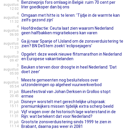
4
Benzineprijs fors omlaag in België: ruim 70 cent per
augustus
liter goedkoper dan bij ons
12:02
4
Omgaan met hitte is te leren: 'Tijdje in de warmte kan
augustus
zelfs gezond zijn'
11:32
4
Hoofdredactie: Ceuta laat zien waarom Nederland
augustus
geen halfbakken migratiekoers kan varen
06:00
3
Ga jij naar Spanje of IJsland om de zonsverduistering te
augustus
zien? BN DeStem zoekt ‘eclipsejagers’
11:23
3
Opgelet: deze week nieuwe flitsmarathon in Nederland
augustus
en Europese vakantielanden
09:47
3
Beuken sterven door droogte in heel Nederland: ‘Dat
augustus
doet zeer’
05:00
1
Meeste gemeenten nog besluiteloos over
augustus
uitzonderingen op algeheel vuurwerkverbod
05:54
Bluesfestival van Johan Derksen in Grolloo stopt
31 juli
20:45
ermee
Disney+ worstelt met gerechtelijke uitspraak:
31 juli
15:11
premiumkijkers missen tijdelijk extra scherp beeld
Vijf vragen over de historisch lage waterstand in de
31 juli
11:31
Rijn: wat betekent dat voor Nederland?
Grootste zonsverduistering sinds 1999 te zien in
31 juli
11:14
Brabant, daarna pas weer in 2081