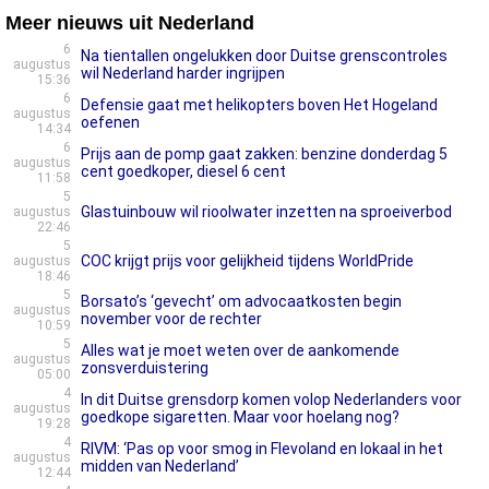
Meer nieuws uit Nederland
6
Na tientallen ongelukken door Duitse grenscontroles
augustus
wil Nederland harder ingrijpen
15:36
6
Defensie gaat met helikopters boven Het Hogeland
augustus
oefenen
14:34
6
Prijs aan de pomp gaat zakken: benzine donderdag 5
augustus
cent goedkoper, diesel 6 cent
11:58
5
Glastuinbouw wil rioolwater inzetten na sproeiverbod
augustus
22:46
5
COC krijgt prijs voor gelijkheid tijdens WorldPride
augustus
18:46
5
Borsato’s ‘gevecht’ om advocaatkosten begin
augustus
november voor de rechter
10:59
5
Alles wat je moet weten over de aankomende
augustus
zonsverduistering
05:00
4
In dit Duitse grensdorp komen volop Nederlanders voor
augustus
goedkope sigaretten. Maar voor hoelang nog?
19:28
4
RIVM: ‘Pas op voor smog in Flevoland en lokaal in het
augustus
midden van Nederland’
12:44