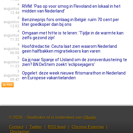
4
RIVM: ‘Pas op voor smog in Flevoland en lokaal in het
augustus
midden van Nederland’
12:44
4
Benzineprijs fors omlaag in België: ruim 70 cent per
augustus
liter goedkoper dan bij ons
12:02
4
Omgaan met hitte is te leren: 'Tijdje in de warmte kan
augustus
zelfs gezond zijn'
11:32
4
Hoofdredactie: Ceuta laat zien waarom Nederland
augustus
geen halfbakken migratiekoers kan varen
06:00
3
Ga jij naar Spanje of IJsland om de zonsverduistering te
augustus
zien? BN DeStem zoekt ‘eclipsejagers’
11:23
3
Opgelet: deze week nieuwe flitsmarathon in Nederland
augustus
en Europese vakantielanden
09:47
© 2026 - StadIndex.nl is onderdeel van
Obedo
Contact
|
Twitter
|
RSS feed
|
Chrome Extensie
|
Disclaimer