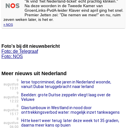
"Ik vind 'het Nederland-ticket' echt prachtig klinken."
Na deze woorden in de Tweede Kamer van
GroenLinks-PvdA-leider Klaver eind april ging het snel.
Premier Jetten zei: "Die nemen we mee!" en nu, ruim
zeven weken later, is het er.
» NOS
Foto's bij dit nieuwsbericht
Foto: de Telegraaf
Foto: NOS
Meer nieuws uit Nederland
9
Ierse topcrimineel, die jaren in Nederland woonde,
augustus
vanuit Dubai teruggebracht naar Ierland
13:31
9
Beelden: grote Duitse zeppelin vliegt laag over de
augustus
Veluwe
12:22
8
Glastuinbouw in Westland in nood door
augustus
onttrekkingsverbod water: mogelijk inzet tankwagens
15:17
8
Hitte keert weer terug: later deze week tot 35 graden,
augustus
daarna meer kans op buien
06:00