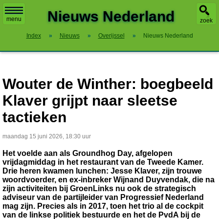
X
Nieuws Nederland
menu
zoek
Index
»
Nieuws
»
Overijssel
»
Nieuws Nederland
Wouter de Winther: boegbeeld
Klaver grijpt naar sleetse
tactieken
maandag 15 juni 2026, 18:30 uur
Het voelde aan als Groundhog Day, afgelopen
vrijdagmiddag in het restaurant van de Tweede Kamer.
Drie heren kwamen lunchen: Jesse Klaver, zijn trouwe
woordvoerder, en ex-inbreker Wijnand Duyvendak, die na
zijn activiteiten bij GroenLinks nu ook de strategisch
adviseur van de partijleider van Progressief Nederland
mag zijn. Precies als in 2017, toen het trio al de cockpit
van de linkse politiek bestuurde en het de PvdA bij de