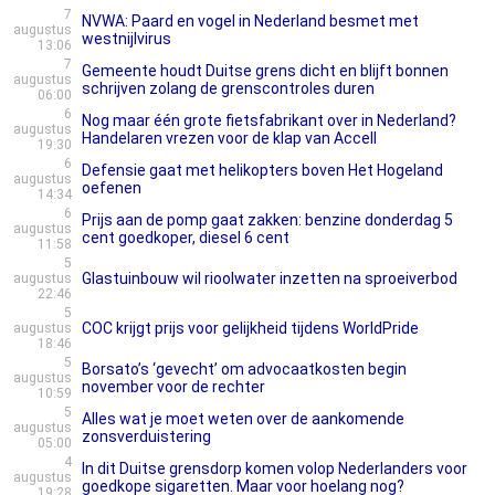
7
NVWA: Paard en vogel in Nederland besmet met
augustus
westnijlvirus
13:06
7
Gemeente houdt Duitse grens dicht en blijft bonnen
augustus
schrijven zolang de grenscontroles duren
06:00
6
Nog maar één grote fietsfabrikant over in Nederland?
augustus
Handelaren vrezen voor de klap van Accell
19:30
6
Defensie gaat met helikopters boven Het Hogeland
augustus
oefenen
14:34
6
Prijs aan de pomp gaat zakken: benzine donderdag 5
augustus
cent goedkoper, diesel 6 cent
11:58
5
Glastuinbouw wil rioolwater inzetten na sproeiverbod
augustus
22:46
5
COC krijgt prijs voor gelijkheid tijdens WorldPride
augustus
18:46
5
Borsato’s ‘gevecht’ om advocaatkosten begin
augustus
november voor de rechter
10:59
5
Alles wat je moet weten over de aankomende
augustus
zonsverduistering
05:00
4
In dit Duitse grensdorp komen volop Nederlanders voor
augustus
goedkope sigaretten. Maar voor hoelang nog?
19:28