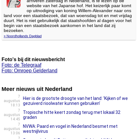
arriveren zaterdag in Nederland, is te lezen op de
website van het Japanse hof. Het keizerlijk paar komt
op uitnodiging van koning Willem-Alexander naar ons
land voor een staatsbezoek, dat van woensdag tot en met vrijdag
duurt. Het is niet gebruikelijk dat staatshoofden al dagen voor het
begin van een staatsbezoek aankomen in het land dat zij
bezoeken.
» Noordhollands Dagblad
Foto's bij dit nieuwsbericht
Foto: de Telegraaf
Foto: Omroep Gelderland
Meer nieuws uit Nederland
7
Hier is de grootste droogte van het land: ‘Kijken of we
augustus
gezuiverd rioolwater kunnen gebruiken’
18:13
7
Tropische hitte keert zondag terug met lokaal 32
augustus
graden
14:45
7
NVWA: Paard en vogel in Nederland besmet met
augustus
westnijlvirus
13:06
7