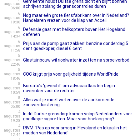
Gemeente houdt Duitse grens dicht en blijft bonnen
augustus
schrijven zolang de grenscontroles duren
06:00
6
Nog maar één grote fietsfabrikant over in Nederland?
augustus
Handelaren vrezen voor de klap van Accell
19:30
6
Defensie gaat met helikopters boven Het Hogeland
augustus
oefenen
14:34
6
Prijs aan de pomp gaat zakken: benzine donderdag 5
augustus
cent goedkoper, diesel 6 cent
11:58
5
Glastuinbouw wil rioolwater inzetten na sproeiverbod
augustus
22:46
5
COC krijgt prijs voor gelijkheid tijdens WorldPride
augustus
18:46
5
Borsato’s ‘gevecht’ om advocaatkosten begin
augustus
november voor de rechter
10:59
5
Alles wat je moet weten over de aankomende
augustus
zonsverduistering
05:00
4
In dit Duitse grensdorp komen volop Nederlanders voor
augustus
goedkope sigaretten. Maar voor hoelang nog?
19:28
4
RIVM: ‘Pas op voor smog in Flevoland en lokaal in het
augustus
midden van Nederland’
12:44