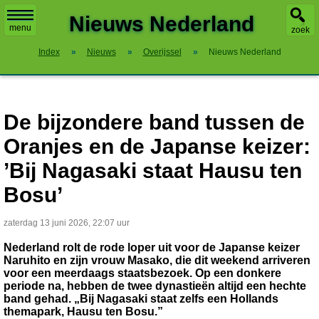
X
Nieuws Nederland
menu
zoek
Index
»
Nieuws
»
Overijssel
»
Nieuws Nederland
De bijzondere band tussen de
Oranjes en de Japanse keizer:
’Bij Nagasaki staat Hausu ten
Bosu’
zaterdag 13 juni 2026, 22:07 uur
Nederland rolt de rode loper uit voor de Japanse keizer
Naruhito en zijn vrouw Masako, die dit weekend arriveren
voor een meerdaags staatsbezoek. Op een donkere
periode na, hebben de twee dynastieën altijd een hechte
band gehad. „Bij Nagasaki staat zelfs een Hollands
themapark, Hausu ten Bosu.”