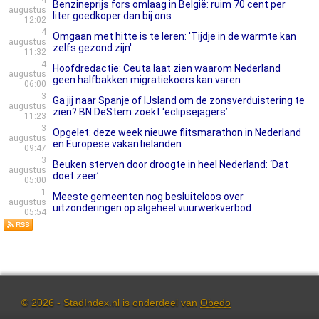
4
Benzineprijs fors omlaag in België: ruim 70 cent per
augustus
liter goedkoper dan bij ons
12:02
4
Omgaan met hitte is te leren: 'Tijdje in de warmte kan
augustus
zelfs gezond zijn'
11:32
4
Hoofdredactie: Ceuta laat zien waarom Nederland
augustus
geen halfbakken migratiekoers kan varen
06:00
3
Ga jij naar Spanje of IJsland om de zonsverduistering te
augustus
zien? BN DeStem zoekt ‘eclipsejagers’
11:23
3
Opgelet: deze week nieuwe flitsmarathon in Nederland
augustus
en Europese vakantielanden
09:47
3
Beuken sterven door droogte in heel Nederland: ‘Dat
augustus
doet zeer’
05:00
1
Meeste gemeenten nog besluiteloos over
augustus
uitzonderingen op algeheel vuurwerkverbod
05:54
© 2026 - StadIndex.nl is onderdeel van
Obedo