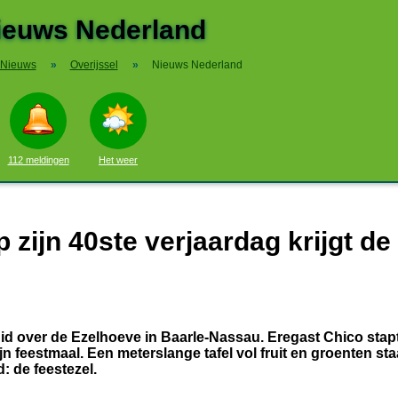
ieuws Nederland
Nieuws
»
Overijssel
»
Nieuws Nederland
112 meldingen
Het weer
 zijn 40ste verjaardag krijgt de
uid over de Ezelhoeve in Baarle-Nassau. Eregast Chico stap
n feestmaal. Een meterslange tafel vol fruit en groenten sta
: de feestezel.