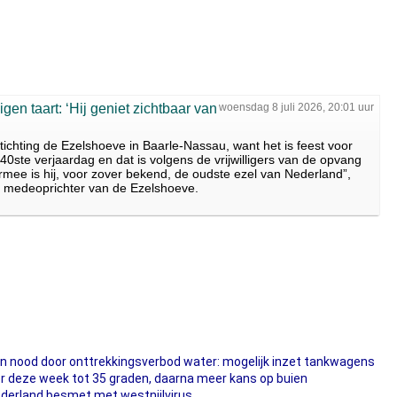
gen taart: ‘Hij geniet zichtbaar van
woensdag 8 juli 2026, 20:01 uur
tichting de Ezelshoeve in Baarle-Nassau, want het is feest voor
 40ste verjaardag en dat is volgens de vrijwilligers van de opvang
armee is hij, voor zover bekend, de oudste ezel van Nederland”,
, medeoprichter van de Ezelshoeve.
in nood door onttrekkingsverbod water: mogelijk inzet tankwagens
ter deze week tot 35 graden, daarna meer kans op buien
ederland besmet met westnijlvirus