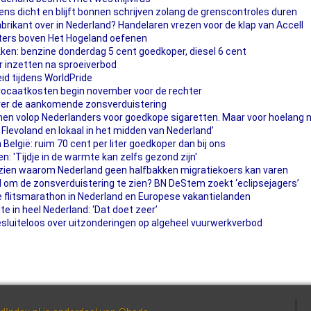
s dicht en blijft bonnen schrijven zolang de grenscontroles duren
brikant over in Nederland? Handelaren vrezen voor de klap van Accell
ters boven Het Hogeland oefenen
ken: benzine donderdag 5 cent goedkoper, diesel 6 cent
r inzetten na sproeiverbod
heid tijdens WorldPride
vocaatkosten begin november voor de rechter
ver de aankomende zonsverduistering
omen volop Nederlanders voor goedkope sigaretten. Maar voor hoelang 
 Flevoland en lokaal in het midden van Nederland’
 België: ruim 70 cent per liter goedkoper dan bij ons
n: 'Tijdje in de warmte kan zelfs gezond zijn'
 zien waarom Nederland geen halfbakken migratiekoers kan varen
and om de zonsverduistering te zien? BN DeStem zoekt ‘eclipsejagers’
 flitsmarathon in Nederland en Europese vakantielanden
e in heel Nederland: ‘Dat doet zeer’
uiteloos over uitzonderingen op algeheel vuurwerkverbod