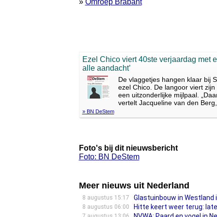
»
Omroep Brabant
Ezel Chico viert 40ste verjaardag met ei
alle aandacht’
De vlaggetjes hangen klaar bij S
ezel Chico. De langoor viert zijn
een uitzonderlijke mijlpaal. „Da
vertelt Jacqueline van den Berg
» BN DeStem
Foto's bij dit nieuwsbericht
Foto: BN DeStem
Meer nieuws uit Nederland
Glastuinbouw in Westland 
8 augustus 15:17
Hitte keert weer terug: la
8 augustus 06:00
NVWA: Paard en vogel in N
7 augustus 13:06