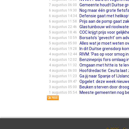
Gemeente houdt Duitse gren
7 augustus 06:00
Nog maar één grote fietsfa
6 augustus 19:30
Defensie gaat met helikop
6 augustus 14:34
Prijs aan de pomp gaat zak
6 augustus 11:58
Glastuinbouw wil rioolwate
5 augustus 22:46
COC krijgt prijs voor gelijk
5 augustus 18:46
Borsato’s ‘gevecht’ om ad
5 augustus 10:59
Alles wat je moet weten o
5 augustus 05:00
In dit Duitse grensdorp k
4 augustus 19:28
RIVM: ‘Pas op voor smog in
4 augustus 12:44
Benzineprijs fors omlaag in
4 augustus 12:02
Omgaan met hitte is te lere
4 augustus 11:32
Hoofdredactie: Ceuta laat
4 augustus 06:00
Ga jij naar Spanje of IJsl
3 augustus 11:23
Opgelet: deze week nieuwe
3 augustus 09:47
Beuken sterven door droogt
3 augustus 05:00
Meeste gemeenten nog besl
1 augustus 05:54