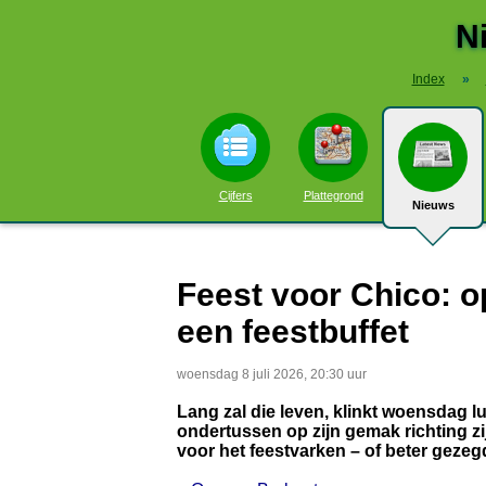
N
Index
»
Cijfers
Plattegrond
Nieuws
Feest voor Chico: op
een feestbuffet
woensdag 8 juli 2026, 20:30 uur
Lang zal die leven, klinkt woensdag l
ondertussen op zijn gemak richting zij
voor het feestvarken – of beter gezegd