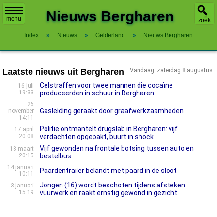
X
Nieuws Bergharen
menu
zoek
Index
»
Nieuws
»
Gelderland
»
Nieuws Bergharen
Laatste nieuws uit Bergharen
Vandaag: zaterdag 8 augustus
Celstraffen voor twee mannen die cocaïne
16 juli
19:33
produceerden in schuur in Bergharen
26
Gasleiding geraakt door graafwerkzaamheden
november
14:11
Politie ontmantelt drugslab in Bergharen: vijf
17 april
20:08
verdachten opgepakt, buurt in shock
Vijf gewonden na frontale botsing tussen auto en
18 maart
20:15
bestelbus
14 januari
Paardentrailer belandt met paard in de sloot
10:11
Jongen (16) wordt beschoten tijdens afsteken
3 januari
15:19
vuurwerk en raakt ernstig gewond in gezicht