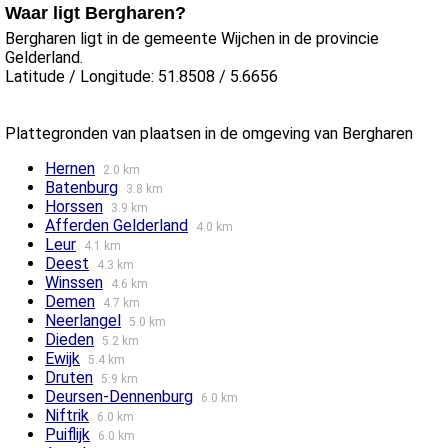
Waar ligt Bergharen?
Bergharen ligt in de gemeente Wijchen in de provincie
Gelderland.
Latitude / Longitude: 51.8508 / 5.6656
Plattegronden van plaatsen in de omgeving van Bergharen
Hernen
2.0 km
Batenburg
3.8 km
Horssen
3.9 km
Afferden Gelderland
4.0 km
Leur
4.1 km
Deest
4.3 km
Winssen
4.6 km
Demen
4.7 km
Neerlangel
5.0 km
Dieden
5.2 km
Ewijk
5.4 km
Druten
5.9 km
Deursen-Dennenburg
6.0 km
Niftrik
6.0 km
Puiflijk
6.0 km