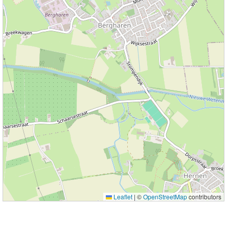
Leaflet
|
©
OpenStreetMap
contributors