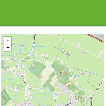
Kaart / Plattegrond Bergharen centrum
+
−