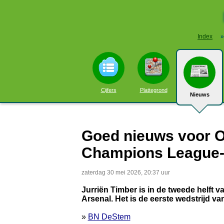
Index
»
Cijfers
Plattegrond
Nieuws
Goed nieuws voor Or
Champions League-fi
zaterdag 30 mei 2026, 20:37 uur
Jurriën Timber is in de tweede helft 
Arsenal. Het is de eerste wedstrijd van
»
BN DeStem