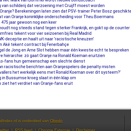
 na WK: Mark van Bommel wordt nieuwe bondscoach
ing van schilderij dat verzoening met Cruijff moest worden
ranje? Berekeningen laten zien dat PSV-trainer Peter Bosz geschikte
aat van Oranje koninklijke onderscheiding voor Theu Boermans
 475 jaar gewoon nog een keer
houdt nog steeds stand tegen sterker Frankrijk, en gokt op de counter
Dumfries tekent voor vier seizoenen bij Real Madrid
K-deceptie en haalt uit naar ’racistische kneuzen’
n Aké tekent contract bij Fenerbahçe
gel de Jong en Arne Slot hebben maar één kwestie echt te bespreken
 hiërarchie: zó gaat Oranje na Ronald Koeman eruitzien
kko-fans hun gemeenschap een slechte dienst
n racistische berichten aan Oranjespelers die penalty misten
vallers het werkelijk eens met Ronald Koeman over dit systeem?’
 in Bussumse kroeg slaat in één klap om
o ziet het verdriet van Oranje-fans eruit
dIndex.nl is onderdeel van
Obedo
witter
|
RSS feed
|
Chrome Extensie
|
Disclaimer