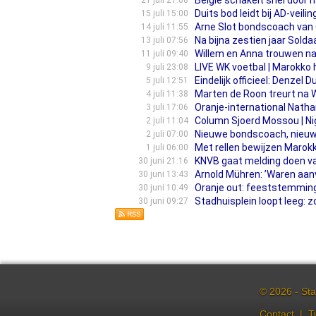
België schakelt snel door
21 juli 21:08
Duits bod leidt bij AD-veil
15 juli 15:00
Arne Slot bondscoach van O
14 juli 11:55
Na bijna zestien jaar Sold
13 juli 07:56
Willem en Anna trouwen na
11 juli 09:40
LIVE WK voetbal | Marokko 
9 juli 23:08
Eindelijk officieel: Denzel 
5 juli 12:51
Marten de Roon treurt na W
4 juli 11:38
Oranje-international Natha
3 juli 17:06
Column Sjoerd Mossou | Ni
2 juli 11:04
Nieuwe bondscoach, nieuwe
2 juli 07:00
Met rellen bewijzen Maro
1 juli 06:00
KNVB gaat melding doen va
30 juni 21:16
Arnold Mühren: ’Waren aan
30 juni 13:43
Oranje out: feeststemming
30 juni 10:49
Stadhuisplein loopt leeg: z
30 juni 09:27
© 2026 - Sta
Contact
|
T