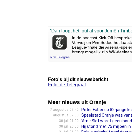
‘Dan loopt het fout af voor Jurriën Timbe
In de podcast Kick-Off bespreken
Verweij en Pim Sedee het laatst
League-finale die Arsenal-speler
brengt mogelijk zijn WK-deelnam
» de Telegraaf
Foto's bij dit nieuwsbericht
Foto: de Telegraaf
Meer nieuws uit Oranje
Peter Faber op 82-jarige le
7 augustus 07:45
Speelstad Oranje was vanaf
1 augustus 07:00
'Arne Slot wordt geen bon
30 juli 21:00
Hij stond met 75 miljoen i
30 juli 20:00