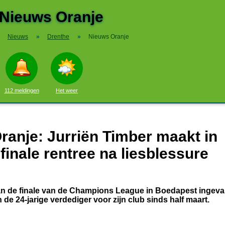
Nieuws Oranje
Nieuws
»
Drenthe
»
Nieuws Oranje
112 meldingen
Het weer
anje: Jurriën Timber maakt in
nale rentree na liesblessure
van de finale van de Champions League in Boedapest ingeval
 de 24-jarige verdediger voor zijn club sinds half maart.