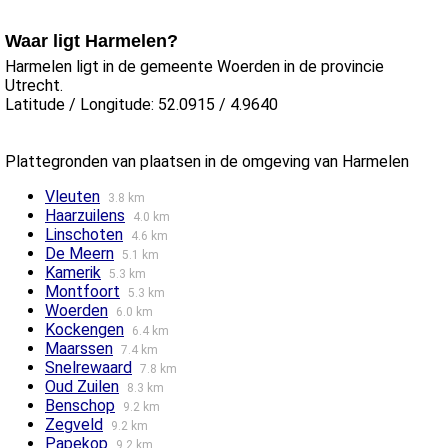
Waar ligt Harmelen?
Harmelen ligt in de gemeente Woerden in de provincie
Utrecht.
Latitude / Longitude: 52.0915 / 4.9640
Plattegronden van plaatsen in de omgeving van Harmelen
Vleuten
3.8 km
Haarzuilens
4.0 km
Linschoten
4.6 km
De Meern
5.1 km
Kamerik
5.3 km
Montfoort
5.3 km
Woerden
6.0 km
Kockengen
6.4 km
Maarssen
7.4 km
Snelrewaard
7.8 km
Oud Zuilen
8.3 km
Benschop
9.2 km
Zegveld
9.2 km
Papekop
9.2 km