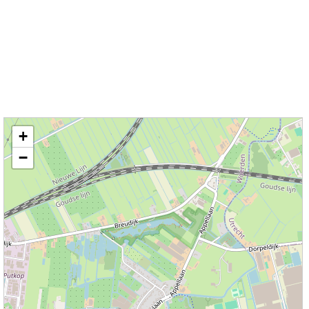
Kaart / Plattegrond Harmelen centrum
+
−