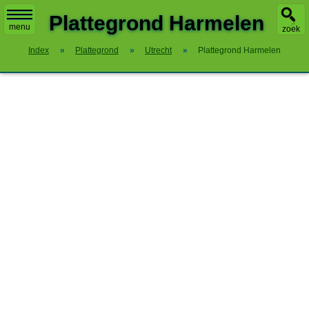
X
Plattegrond Harmelen
menu
zoek
Index
»
Plattegrond
»
Utrecht
»
Plattegrond Harmelen