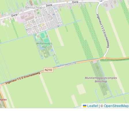
Leaflet
|
©
OpenStreetMap