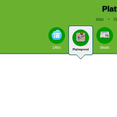
Pla
Index
»
Pl
Cijfers
Nieuws
Plattegrond