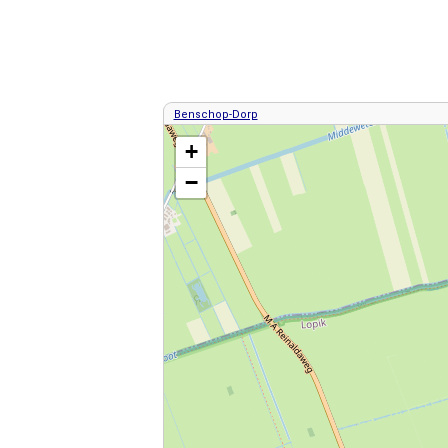
Benschop-Dorp
Kaart / Plattegrond Benschop centrum
+
−