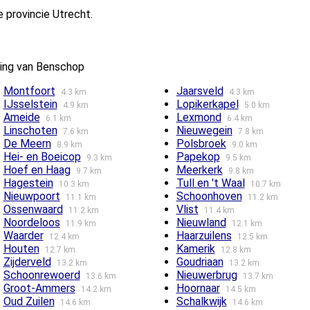
 provincie Utrecht.
ving van Benschop
Montfoort
Jaarsveld
4.3 km
4.3 km
IJsselstein
Lopikerkapel
4.9 km
5.0 km
Ameide
Lexmond
6.1 km
6.4 km
Linschoten
Nieuwegein
7.6 km
7.8 km
De Meern
Polsbroek
8.9 km
9.0 km
Hei- en Boeicop
Papekop
9.3 km
9.5 km
Hoef en Haag
Meerkerk
9.7 km
9.8 km
Hagestein
Tull en 't Waal
10.3 km
10.7 km
Nieuwpoort
Schoonhoven
11.1 km
11.2 km
Ossenwaard
Vlist
11.2 km
11.4 km
Noordeloos
Nieuwland
11.9 km
12.1 km
Waarder
Haarzuilens
12.4 km
12.5 km
Houten
Kamerik
12.7 km
12.8 km
Zijderveld
Goudriaan
13.2 km
13.2 km
Schoonrewoerd
Nieuwerbrug
13.6 km
13.7 km
Groot-Ammers
Hoornaar
14.2 km
14.5 km
Oud Zuilen
Schalkwijk
14.6 km
14.6 km