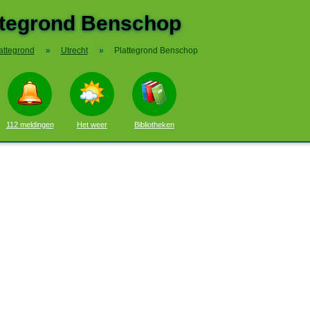
ttegrond Benschop
attegrond
»
Utrecht
»
Plattegrond Benschop
112 meldingen
Het weer
Bibliotheken