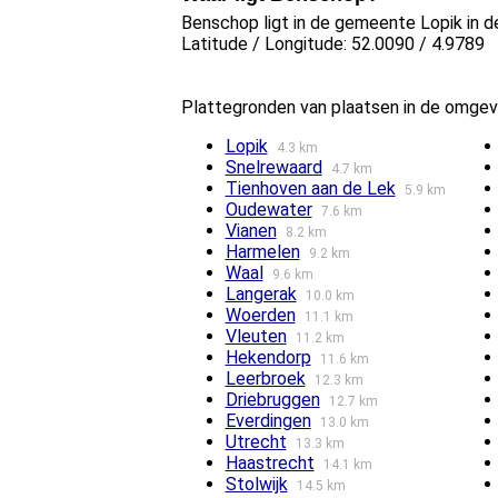
Benschop ligt in de gemeente Lopik in de
Latitude / Longitude: 52.0090 / 4.9789
Plattegronden van plaatsen in de omge
Lopik
4.3 km
Snelrewaard
4.7 km
Tienhoven aan de Lek
5.9 km
Oudewater
7.6 km
Vianen
8.2 km
Harmelen
9.2 km
Waal
9.6 km
Langerak
10.0 km
Woerden
11.1 km
Vleuten
11.2 km
Hekendorp
11.6 km
Leerbroek
12.3 km
Driebruggen
12.7 km
Everdingen
13.0 km
Utrecht
13.3 km
Haastrecht
14.1 km
Stolwijk
14.5 km