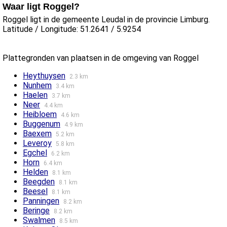
Waar ligt Roggel?
Roggel ligt in de gemeente Leudal in de provincie Limburg.
Latitude / Longitude: 51.2641 / 5.9254
Plattegronden van plaatsen in de omgeving van Roggel
Heythuysen
2.3 km
Nunhem
3.4 km
Haelen
3.7 km
Neer
4.4 km
Heibloem
4.6 km
Buggenum
4.9 km
Baexem
5.2 km
Leveroy
5.8 km
Egchel
6.2 km
Horn
6.4 km
Helden
8.1 km
Beegden
8.1 km
Beesel
8.1 km
Panningen
8.2 km
Beringe
8.2 km
Swalmen
8.5 km