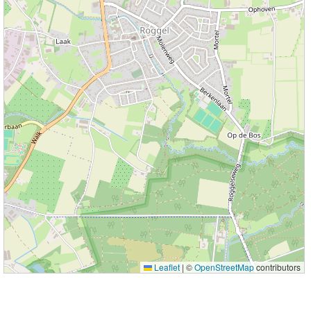
Leaflet
|
©
OpenStreetMap
contributors