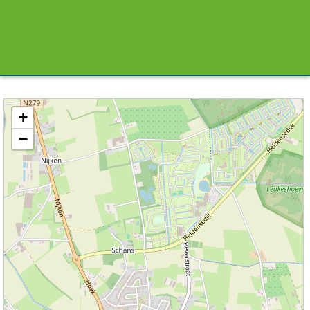
Kaart / Plattegrond Roggel centrum
+
−