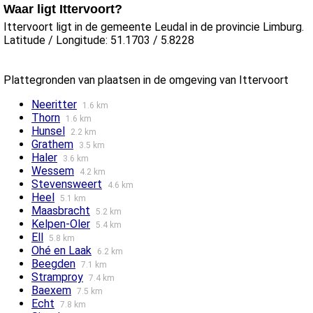
Waar ligt Ittervoort?
Ittervoort ligt in de gemeente Leudal in de provincie Limburg.
Latitude / Longitude: 51.1703 / 5.8228
Plattegronden van plaatsen in de omgeving van Ittervoort
Neeritter
1.6 km
Thorn
1.6 km
Hunsel
2.2 km
Grathem
3.5 km
Haler
3.6 km
Wessem
4.2 km
Stevensweert
4.6 km
Heel
5.1 km
Maasbracht
5.2 km
Kelpen-Oler
5.4 km
Ell
5.8 km
Ohé en Laak
6.2 km
Beegden
7.1 km
Stramproy
7.4 km
Baexem
7.5 km
Echt
7.8 km