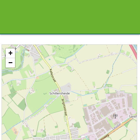
Kaart / Plattegrond Ittervoort centrum
+
−