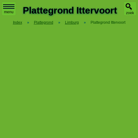
X
Plattegrond Ittervoort
menu
zoek
Index
»
Plattegrond
»
Limburg
»
Plattegrond Ittervoort