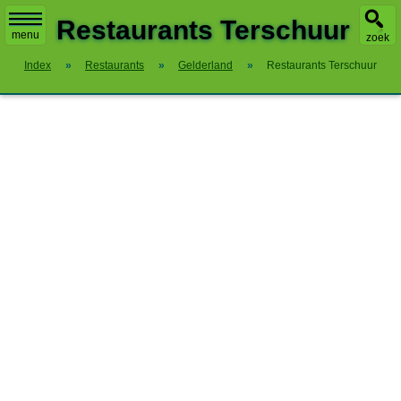
X
Restaurants Terschuur
menu
zoek
Index
»
Restaurants
»
Gelderland
»
Restaurants Terschuur