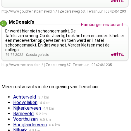
http://www.goudreinetbarneveld.nl/
|
Zelderseweg 63
,
Terschuur
|
0342461293
McDonald's
5
Hamburger restaurant
Er wordt hier niet schoongemaakt. De
tafels zijn smerig. Op de vloer ligt ook het een en ander. Ik heb er
een medewerker op gewezen en toen werd er 1 tafel
schoongemaakt. En dat was het. Verder kletsen met de
collega.
19-11-2022 -
Christa gehrels
http://www.mcdonalds.nl/
|
Zelderseweg 67
,
Terschuur
|
0342461235
Meer restaurants in de omgeving van Terschuur
Achterveld
3.7 km
Hoevelaken
4.4 km
Nijkerkerveen
4.9 km
Barneveld
5.2 km
Voorthuizen
6.5 km
Hooglanderveen
6.6 km
Nijkerk
6.8 km