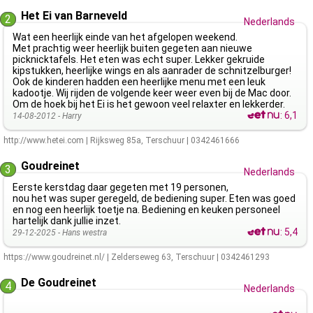
Het Ei van Barneveld
2
Nederlands
Wat een heerlijk einde van het afgelopen weekend.
Met prachtig weer heerlijk buiten gegeten aan nieuwe
picknicktafels. Het eten was echt super. Lekker gekruide
kipstukken, heerlijke wings en als aanrader de schnitzelburger!
Ook de kinderen hadden een heerlijke menu met een leuk
kadootje. Wij rijden de volgende keer weer even bij de Mac door.
Om de hoek bij het Ei is het gewoon veel relaxter en lekkerder.
:
6,1
14-08-2012 -
Harry
http://www.hetei.com
|
Rijksweg 85a
,
Terschuur
|
0342461666
Goudreinet
3
Nederlands
Eerste kerstdag daar gegeten met 19 personen,
nou het was super geregeld, de bediening super. Eten was goed
en nog een heerlijk toetje na. Bediening en keuken personeel
hartelijk dank jullie inzet.
:
5,4
29-12-2025 -
Hans westra
https://www.goudreinet.nl/
|
Zelderseweg 63
,
Terschuur
|
0342461293
De Goudreinet
4
Nederlands